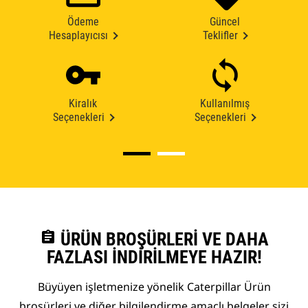
Ödeme
Güncel
Hesaplayıcısı
Teklifler
Kiralık
Kullanılmış
Seçenekleri
Seçenekleri
assignment
ÜRÜN BROŞÜRLERI VE DAHA
FAZLASI İNDIRILMEYE HAZIR!
Büyüyen işletmenize yönelik Caterpillar Ürün
broşürleri ve diğer bilgilendirme amaçlı belgeler sizi