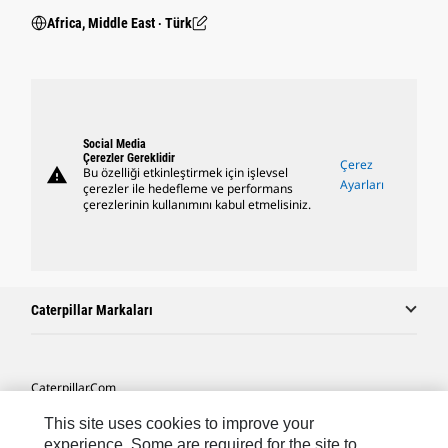
Africa, Middle East ‧ Türk
Social Media
Çerezler Gereklidir
Çerez
warning
Bu özelliği etkinleştirmek için işlevsel
Ayarları
çerezler ile hedefleme ve performans
çerezlerinin kullanımını kabul etmelisiniz.
Caterpillar Markaları
Caterpillar.com
Caterpillar Müşteri Hizmetleri Ve Iletişim
This site uses cookies to improve your
experience. Some are required for the site to