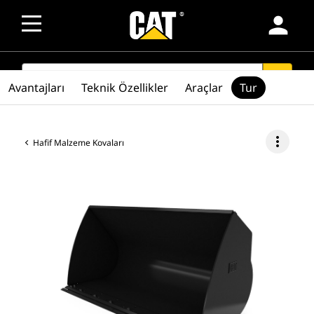
person
SEARCH
search
Avantajları
Teknik Özellikler
Araçlar
Tur
more_vert
Hafif Malzeme Kovaları