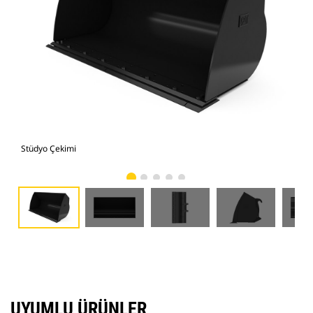
Stüdyo Çekimi
Önd
UYUMLU ÜRÜNLER