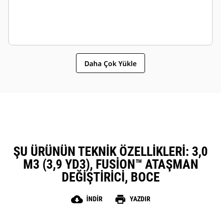
Daha Çok Yükle
ŞU ÜRÜNÜN TEKNIK ÖZELLIKLERI: 3,0
M3 (3,9 YD3), FUSION™ ATAŞMAN
DEĞIŞTIRICI, BOCE
cloud_download
print
İNDIR
YAZDIR