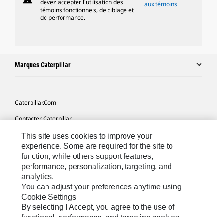
devez accepter l'utilisation des
aux témoins
témoins fonctionnels, de ciblage et
de performance.
Marques Caterpillar
Caterpillar.com
Contacter Caterpillar
Mes Préférences Marketing
This site uses cookies to improve your
experience. Some are required for the site to
Plan Du Site
function, while others support features,
performance, personalization, targeting, and
Cookie Settings
analytics.
Légales
You can adjust your preferences anytime using
Cookie Settings.
Confidentialité
By selecting I Accept, you agree to the use of