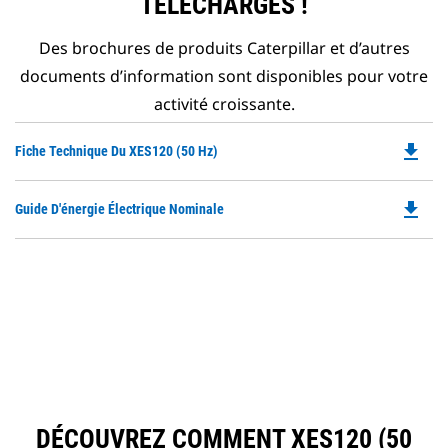
TÉLÉCHARGÉS !
Des brochures de produits Caterpillar et d’autres
documents d’information sont disponibles pour votre
activité croissante.
file_download
Do
Fiche Technique Du XES120 (50 Hz)
P
O
file_download
Do
Guide D'énergie Électrique Nominale
in
P
a
O
N
in
Ta
a
N
Ta
DÉCOUVREZ COMMENT XES120 (50