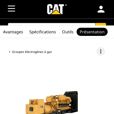
person
SEARCH
search
Avantages
Spécifications
Outils
Présentation
more_vert
Groupes électrogènes à gaz