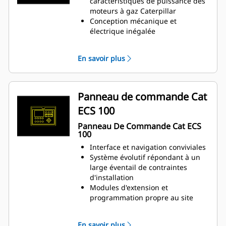
caractéristiques de puissance des
moteur
moteurs à gaz Caterpillar
Un module de commande
Conception mécanique et
électronique gère toutes les
électrique inégalée
fonctions du moteur : allumage,
Efficacité élevée
régulation, limiteur d'injection
En savoir plus
air/carburant et protection du
moteur
Panneau de commande Cat
ECS 100
Panneau De Commande Cat ECS
100
Interface et navigation conviviales
Système évolutif répondant à un
large éventail de contraintes
d'installation
Modules d'extension et
programmation propre au site
pour répondre aux besoins
spécifiques des clients
En savoir plus