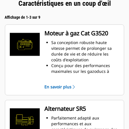
Caractéristiques en un coup d'œil
Affichage de 1-3 sur 9
Moteur à gaz Cat G3520
Sa conception robuste haute
vitesse permet de prolonger sa
durée de vie et de réduire les
coûts d'exploitation
Conçu pour des performances
maximales sur les gazoducs à
basse pression et les mélanges
d'hydrogène
En savoir plus
Système de combustion à chambre
ouverte simple pour plus de
fiabilité et de choix de carburant
Technologie de pointe au niveau
Alternateur SR5
du système d'allumage et du
limiteur d'injection air/carburant
Parfaitement adapté aux
pour réduire les émissions et
performances et aux
augmenter le rendement du