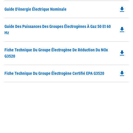
file_download
Do
Guide D'énergie Électrique Nominale
P
O
Do
Guide Des Puissances Des Groupes Électrogènes À Gaz 50 Et 60
in
file_download
P
Hz
a
O
N
in
Ta
Do
Fiche Technique Du Groupe Électrogène De Réduction Du NOx
a
file_download
P
G3520
N
O
Ta
in
file_download
Do
Fiche Technique Du Groupe Électrogène Certifié EPA G3520
a
P
N
O
Ta
in
a
N
Ta