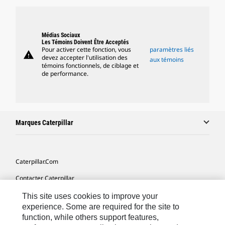
Médias Sociaux
Les Témoins Doivent Être Acceptés
Pour activer cette fonction, vous
paramètres liés
warning
devez accepter l'utilisation des
aux témoins
témoins fonctionnels, de ciblage et
de performance.
Marques Caterpillar
Caterpillar.com
Contacter Caterpillar
Mes Préférences Marketing
This site uses cookies to improve your
experience. Some are required for the site to
Plan Du Site
function, while others support features,