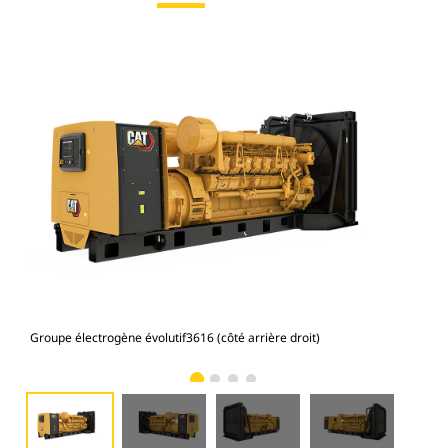
Groupe électrogène évolutif3616 (côté arrière droit)
Gro