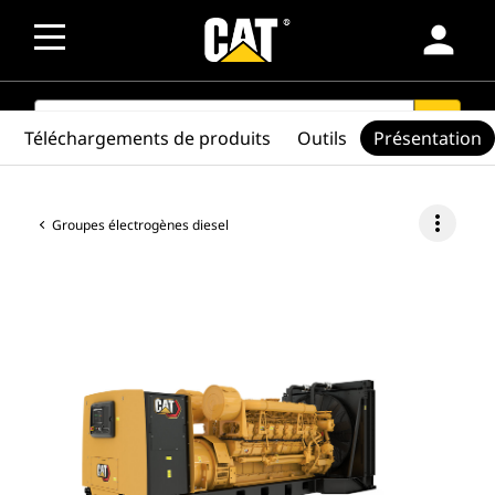
person
SEARCH
search
Téléchargements de produits
Outils
Présentation
more_vert
Groupes électrogènes diesel