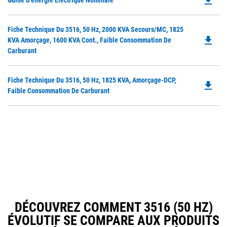
file_download
Guide D'énergie Électrique Nominale
P
O
Do
Fiche Technique Du 3516, 50 Hz, 2000 KVA Secours/MC, 1825
in
file_download
P
KVA Amorçage, 1600 KVA Cont., Faible Consommation De
a
O
Carburant
N
in
Ta
a
Do
Fiche Technique Du 3516, 50 Hz, 1825 KVA, Amorçage-DCP,
N
file_download
P
Faible Consommation De Carburant
Ta
O
in
a
N
Ta
DÉCOUVREZ COMMENT 3516 (50 HZ)
ÉVOLUTIF SE COMPARE AUX PRODUITS