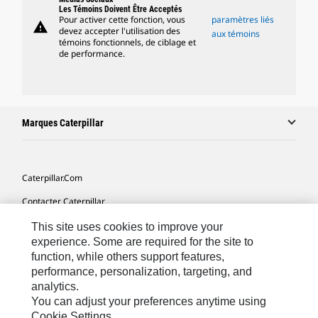
Les Témoins Doivent Être Acceptés
Pour activer cette fonction, vous
paramètres liés
warning
devez accepter l'utilisation des
aux témoins
témoins fonctionnels, de ciblage et
de performance.
Marques Caterpillar
Caterpillar.com
Contacter Caterpillar
Mes Préférences Marketing
This site uses cookies to improve your
experience. Some are required for the site to
Plan Du Site
function, while others support features,
performance, personalization, targeting, and
Cookie Settings
analytics.
Légales
You can adjust your preferences anytime using
Cookie Settings.