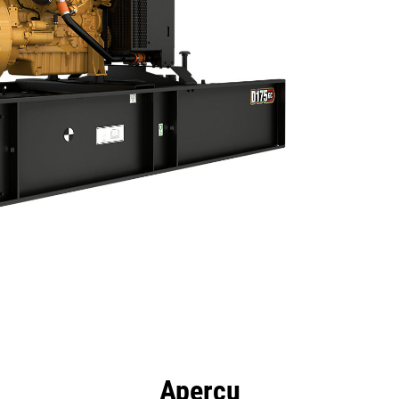
Téléchargements
ntages
Spécifications
Outils
Aperçu
de produits