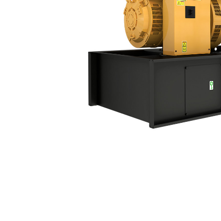
GC D175 (60 Hz)
Ava
Modifier le modèle