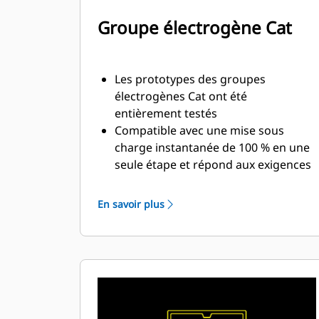
Groupe électrogène Cat
Les prototypes des groupes
électrogènes Cat ont été
entièrement testés
Compatible avec une mise sous
charge instantanée de 100 % en une
seule étape et répond aux exigences
de charge des normes NFPA110
Conformes aux exigences de la
En savoir plus
norme ISO 8528-5 relatives au
régime continu et à la réponse
transitoire