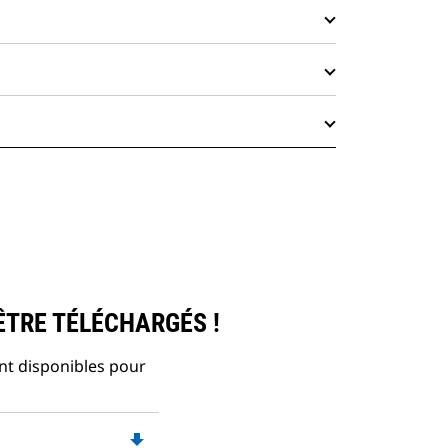
ÊTRE TÉLÉCHARGÉS !
nt disponibles pour
file_download
Downloadable