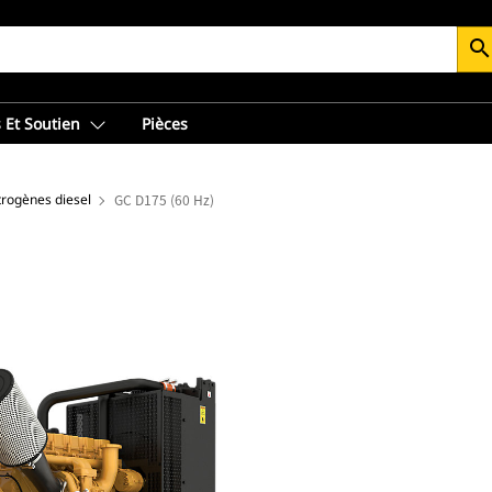
searc
 Et Soutien
Pièces
trogènes diesel
GC D175 (60 Hz)