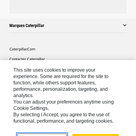
Marques Caterpillar
Caterpillar.com
Contacter Caterpillar
Mes Préférences Marketing
This site uses cookies to improve your
experience. Some are required for the site to
Plan Du Site
function, while others support features,
performance, personalization, targeting, and
Cookie Settings
analytics.
Légales
You can adjust your preferences anytime using
Cookie Settings.
Confidentialité
By selecting I Accept, you agree to the use of
functional, performance, and targeting cookies.
North America - French
© 2026 Caterpillar. Tous droits réservés.