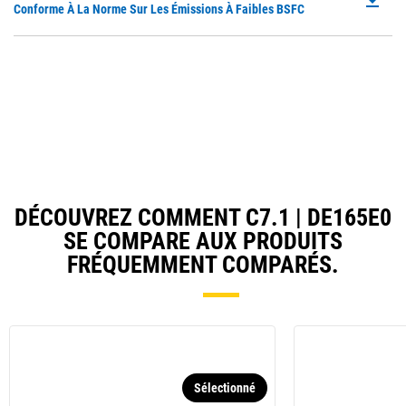
file_download
P
Conforme À La Norme Sur Les Émissions À Faibles BSFC
N
O
Ta
in
a
N
Ta
DÉCOUVREZ COMMENT C7.1 | DE165E0
SE COMPARE AUX PRODUITS
FRÉQUEMMENT COMPARÉS.
Sélectionné