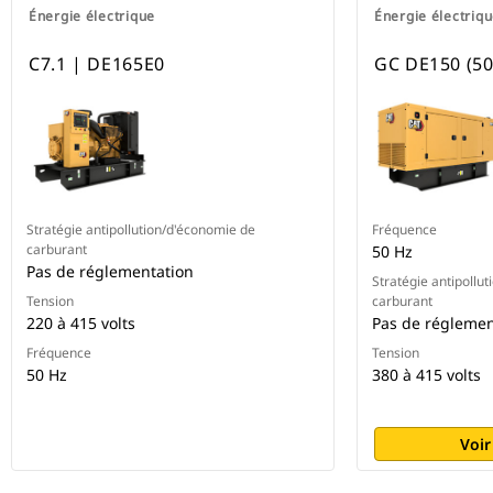
Énergie électrique
Énergie électriq
C7.1 | DE165E0
GC DE150 (50
Stratégie antipollution/d'économie de
Fréquence
carburant
50 Hz
Pas de réglementation
Stratégie antipollu
Tension
carburant
220 à 415 volts
Pas de réglemen
Fréquence
Tension
50 Hz
380 à 415 volts
Voir