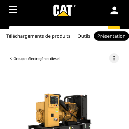
person
SEARCH
search
Téléchargements de produits
Outils
Présentation
more_vert
Groupes électrogènes diesel