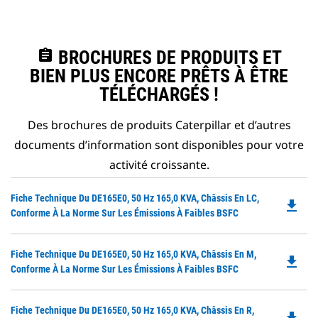
assignment
BROCHURES DE PRODUITS ET
BIEN PLUS ENCORE PRÊTS À ÊTRE
TÉLÉCHARGÉS !
Des brochures de produits Caterpillar et d’autres
documents d’information sont disponibles pour votre
activité croissante.
Do
Fiche Technique Du DE165E0, 50 Hz 165,0 KVA, Châssis En LC,
file_download
P
Conforme À La Norme Sur Les Émissions À Faibles BSFC
O
in
Do
Fiche Technique Du DE165E0, 50 Hz 165,0 KVA, Châssis En M,
a
file_download
P
Conforme À La Norme Sur Les Émissions À Faibles BSFC
N
O
Ta
in
Do
Fiche Technique Du DE165E0, 50 Hz 165,0 KVA, Châssis En R,
a