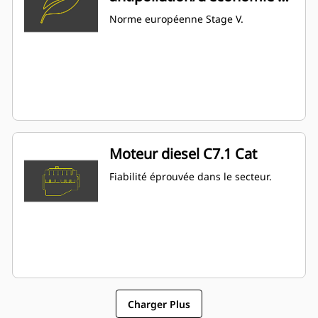
carburant
Norme européenne Stage V.
Moteur diesel C7.1 Cat
Fiabilité éprouvée dans le secteur.
Charger Plus