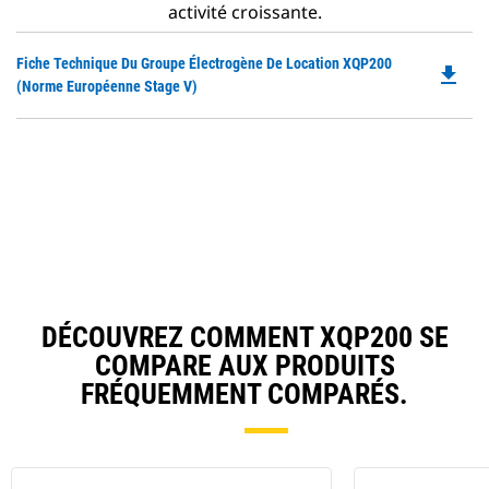
activité croissante.
Do
Fiche Technique Du Groupe Électrogène De Location XQP200
file_download
P
(norme Européenne Stage V)
O
in
a
N
Ta
DÉCOUVREZ COMMENT XQP200 SE
COMPARE AUX PRODUITS
FRÉQUEMMENT COMPARÉS.