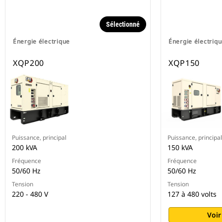
Sélectionné
Énergie électrique
Énergie électriq
XQP200
XQP150
Puissance, principal
Puissance, principal
200 kVA
150 kVA
Fréquence
Fréquence
50/60 Hz
50/60 Hz
Tension
Tension
220 - 480 V
127 à 480 volts
Voir