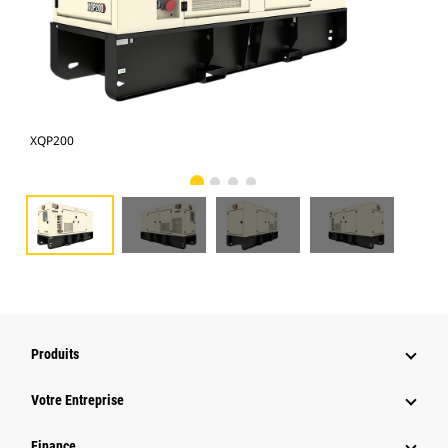
XQP200
XQP
Produits
Votre Entreprise
Finance