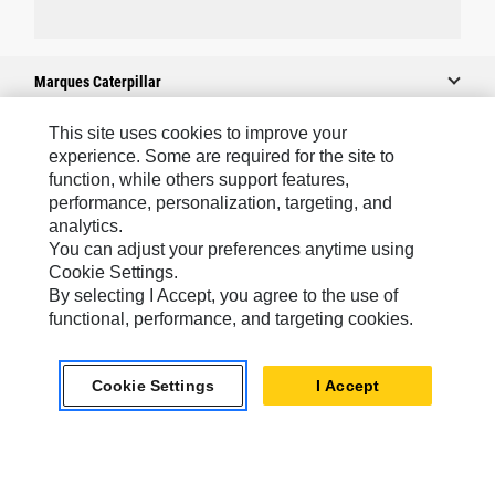
Marques Caterpillar
This site uses cookies to improve your
experience. Some are required for the site to
Caterpillar.com
function, while others support features,
performance, personalization, targeting, and
Contacter Caterpillar
analytics.
Mes Préférences Marketing
You can adjust your preferences anytime using
Cookie Settings.
Plan Du Site
By selecting I Accept, you agree to the use of
Cookie Settings
functional, performance, and targeting cookies.
Légales
Cookie Settings
I Accept
Confidentialité
North America - French
© 2026 Caterpillar. Tous droits réservés.