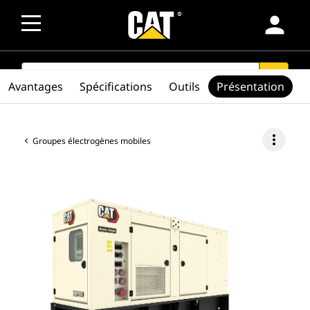
person
SEARCH
search
Avantages
Spécifications
Outils
Présentation
more_vert
Groupes électrogènes mobiles