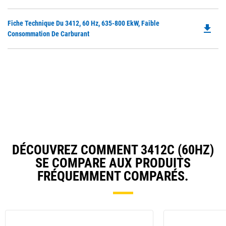
O
in
Do
Fiche Technique Du 3412, 60 Hz, 635-800 EkW, Faible
a
file_download
P
Consommation De Carburant
N
O
Ta
in
a
N
Ta
DÉCOUVREZ COMMENT 3412C (60HZ)
SE COMPARE AUX PRODUITS
FRÉQUEMMENT COMPARÉS.