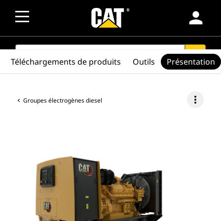
person
SEARCH
search
Téléchargements de produits
Outils
Présentation
more_vert
Groupes électrogènes diesel