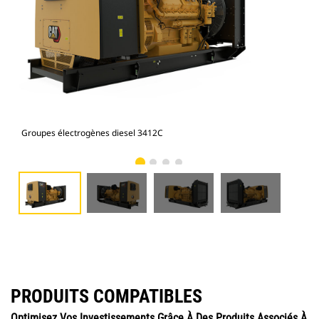
Groupes électrogènes diesel 3412C
Gro
PRODUITS COMPATIBLES
Optimisez Vos Investissements Grâce À Des Produits Associés À