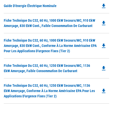
file_download
Do
Guide D'énergie Électrique Nominale
P
O
Do
Fiche Technique Du C32, 60 Hz, 1000 EkW Secours/MC, 910 EkW
in
file_download
P
Amorçage, 830 EkW Cont., Faible Consommation De Carburant
a
O
N
in
Ta
Do
Fiche Technique Du C32, 60 Hz, 1000 EkW Secours/MC, 910 EkW
a
file_download
P
Amorçage, 830 EkW Cont., Conforme À La Norme Américaine EPA
N
O
Pour Les Applications D'urgence Fixes (Tier 2)
Ta
in
a
Do
Fiche Technique Du C32, 60 Hz, 1250 EkW Secours/MC, 1136
N
file_download
P
EkW Amorçage, Faible Consommation De Carburant
Ta
O
in
Do
Fiche Technique Du C32, 60 Hz, 1250 EkW Secours/MC, 1136
a
file_download
P
EkW Amorçage, Conforme À La Norme Américaine EPA Pour Les
N
O
Applications D'urgence Fixes (Tier 2)
Ta
in
a
N