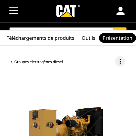
person
SEARCH
search
Téléchargements de produits
Outils
Présentation
more_vert
Groupes électrogènes diesel