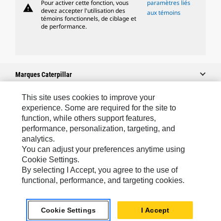
Pour activer cette fonction, vous
paramètres liés
warning
devez accepter l'utilisation des
aux témoins
témoins fonctionnels, de ciblage et
de performance.
Marques Caterpillar
This site uses cookies to improve your
experience. Some are required for the site to
Caterpillar.com
function, while others support features,
performance, personalization, targeting, and
Contacter Caterpillar
analytics.
Mes Préférences Marketing
You can adjust your preferences anytime using
Cookie Settings.
Plan Du Site
By selecting I Accept, you agree to the use of
Cookie Settings
functional, performance, and targeting cookies.
Légales
Cookie Settings
I Accept
Confidentialité