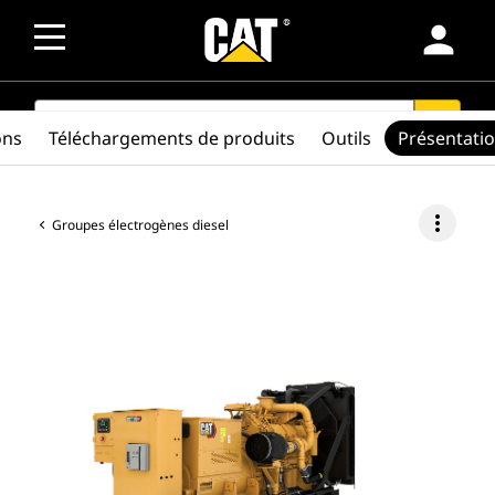
person
SEARCH
search
ons
Téléchargements de produits
Outils
Présentati
more_vert
Groupes électrogènes diesel