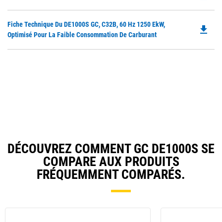
P
O
Do
Fiche Technique Du DE1000S GC, C32B, 60 Hz 1250 EkW,
in
file_download
P
Optimisé Pour La Faible Consommation De Carburant
a
O
N
in
Ta
a
N
Ta
DÉCOUVREZ COMMENT GC DE1000S SE
COMPARE AUX PRODUITS
FRÉQUEMMENT COMPARÉS.