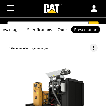
person
SEARCH
search
Avantages
Spécifications
Outils
Présentation
more_vert
Groupes électrogènes à gaz