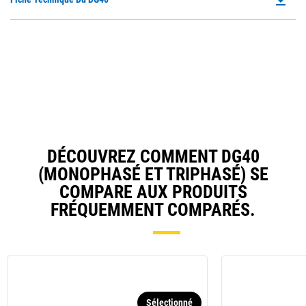
P
O
in
a
N
Ta
DÉCOUVREZ COMMENT DG40
(MONOPHASÉ ET TRIPHASÉ) SE
COMPARE AUX PRODUITS
FRÉQUEMMENT COMPARÉS.
Sélectionné