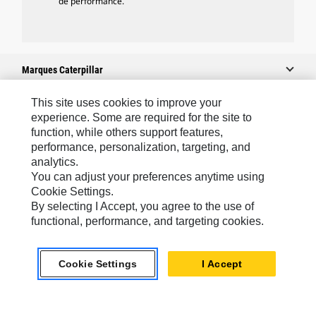
de performance.
Marques Caterpillar
This site uses cookies to improve your
experience. Some are required for the site to
Caterpillar.com
function, while others support features,
performance, personalization, targeting, and
Contacter Caterpillar
analytics.
Mes Préférences Marketing
You can adjust your preferences anytime using
Cookie Settings.
Plan Du Site
By selecting I Accept, you agree to the use of
Cookie Settings
functional, performance, and targeting cookies.
Légales
Cookie Settings
I Accept
Confidentialité