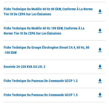
O
Do
Fiche Technique Du Modèle 60 Hz 80 EkW, Conforme À La Norme
in
file_download
P
Tier III De L'EPA Sur Les Émissions
a
O
N
in
Ta
Do
Fiche Technique Du Modèle 60 Hz 100 EkW, Conforme À La
a
file_download
P
Norme Tier III De L'EPA Sur Les Émissions
N
O
Ta
in
Do
Fiche Technique Du Groupe Électrogène Diesel C4.4, 60 Hz, 80
a
file_download
P
-100 EkW
N
O
Ta
in
file_download
Do
Enceinte 24-220 KVA SA LVL 2
a
P
N
O
Ta
file_download
Do
Fiche Technique Du Panneau De Commande GCCP 1.2
in
P
a
O
N
file_download
Do
Fiche Technique Du Panneau De Commande GCCP 1.5
in
Ta
P
a
O
N