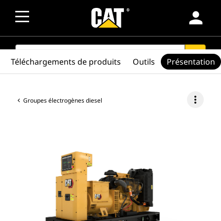
person
SEARCH
search
Téléchargements de produits
Outils
Présentation
more_vert
Groupes électrogènes diesel