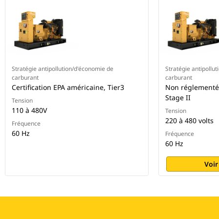
Stratégie antipollution/d'économie de
Stratégie antipollu
carburant
carburant
Certification EPA américaine, Tier3
Non réglementé
Stage II
Tension
110 à 480V
Tension
220 à 480 volts
Fréquence
60 Hz
Fréquence
60 Hz
Voir