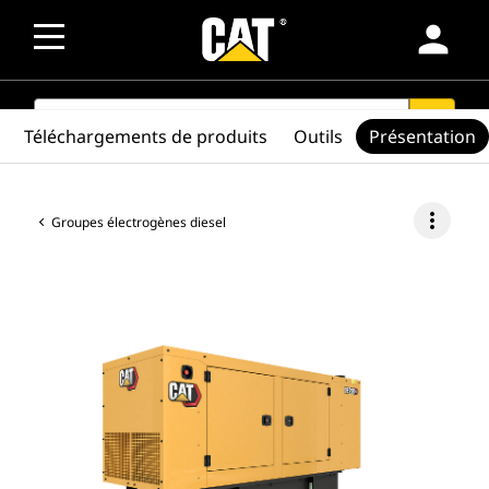
person
SEARCH
search
Téléchargements de produits
Outils
Présentation
more_vert
Groupes électrogènes diesel