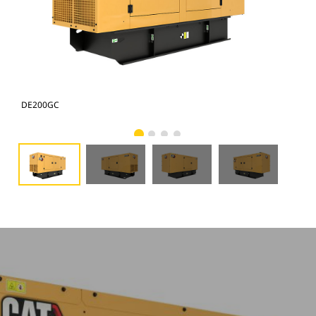
DE200GC
DE