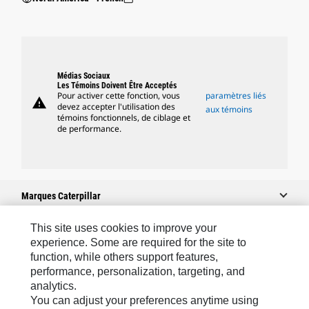
Médias Sociaux
Les Témoins Doivent Être Acceptés
Pour activer cette fonction, vous
paramètres liés
warning
devez accepter l'utilisation des
aux témoins
témoins fonctionnels, de ciblage et
de performance.
Marques Caterpillar
This site uses cookies to improve your
experience. Some are required for the site to
Caterpillar.com
function, while others support features,
performance, personalization, targeting, and
Contacter Caterpillar
analytics.
Mes Préférences Marketing
You can adjust your preferences anytime using