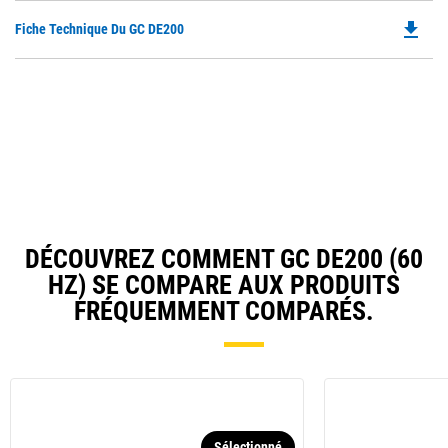
O
file_download
Do
Fiche Technique Du GC DE200
in
P
a
O
N
in
Ta
a
N
Ta
DÉCOUVREZ COMMENT GC DE200 (60
HZ) SE COMPARE AUX PRODUITS
FRÉQUEMMENT COMPARÉS.
Sélectionné