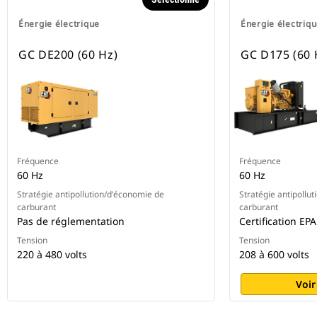
Énergie électrique
Énergie électriq
GC DE200 (60 Hz)
GC D175 (60 
Fréquence
Fréquence
60 Hz
60 Hz
Stratégie antipollution/d'économie de
Stratégie antipollu
carburant
carburant
Pas de réglementation
Certification EP
Tension
Tension
220 à 480 volts
208 à 600 volts
Voir