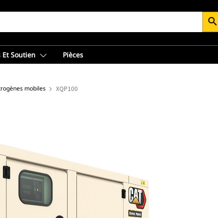
searc
 Et Soutien
Pièces
trogènes mobiles
XQP100