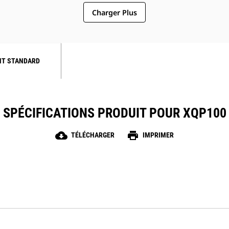
Charger Plus
NT STANDARD
SPÉCIFICATIONS PRODUIT POUR XQP100
cloud_download
print
TÉLÉCHARGER
IMPRIMER