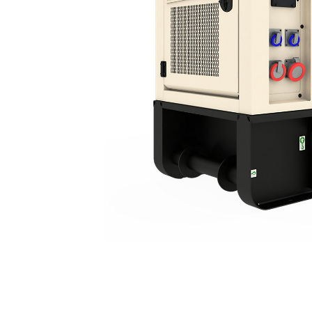
XQP100
Ava
Modifier le modèle