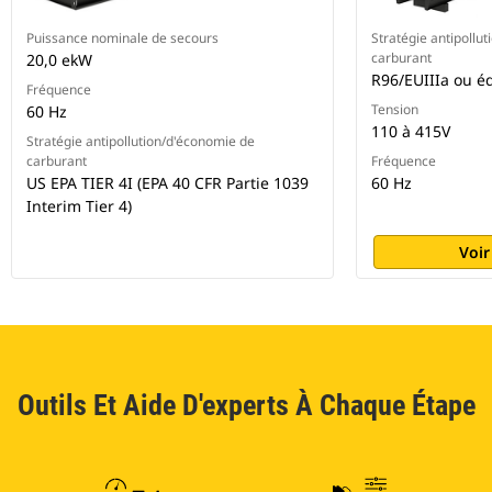
Puissance nominale de secours
Stratégie antipollu
carburant
20,0 ekW
R96/EUIIIa ou é
Fréquence
Tension
60 Hz
110 à 415V
Stratégie antipollution/d'économie de
carburant
Fréquence
US EPA TIER 4I (EPA 40 CFR Partie 1039
60 Hz
Interim Tier 4)
Voir
Outils Et Aide D'experts À Chaque Étape