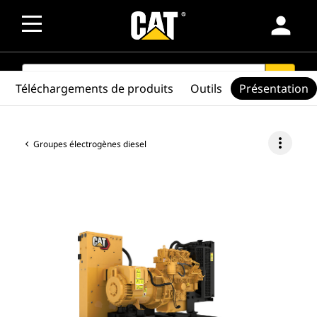
person
SEARCH
search
Téléchargements de produits
Outils
Présentation
more_vert
Groupes électrogènes diesel