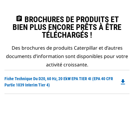
assignment
BROCHURES DE PRODUITS ET
BIEN PLUS ENCORE PRÊTS À ÊTRE
TÉLÉCHARGÉS !
Des brochures de produits Caterpillar et d’autres
documents d’information sont disponibles pour votre
activité croissante.
Do
Fiche Technique Du D20, 60 Hz, 20 EkW EPA TIER 4I (EPA 40 CFR
file_download
P
Partie 1039 Interim Tier 4)
O
in
a
N
Ta