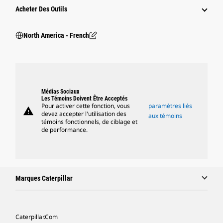
Acheter Des Outils
North America - French
Médias Sociaux
Les Témoins Doivent Être Acceptés
Pour activer cette fonction, vous
paramètres liés
warning
devez accepter l'utilisation des
aux témoins
témoins fonctionnels, de ciblage et
de performance.
Marques Caterpillar
Caterpillar.com