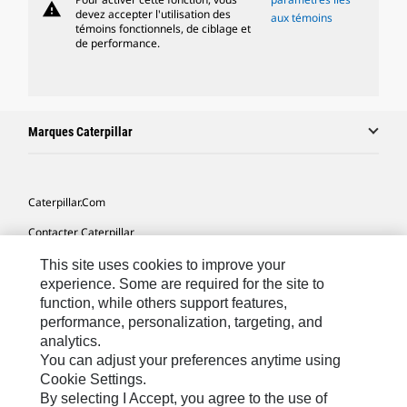
warning
devez accepter l'utilisation des
aux témoins
témoins fonctionnels, de ciblage et
de performance.
Marques Caterpillar
Caterpillar.com
Contacter Caterpillar
Mes Préférences Marketing
This site uses cookies to improve your
experience. Some are required for the site to
Plan Du Site
function, while others support features,
performance, personalization, targeting, and
Cookie Settings
analytics.
Légales
You can adjust your preferences anytime using
Cookie Settings.
Confidentialité
By selecting I Accept, you agree to the use of