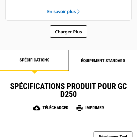
caractéristiques de puissance des
moteurs diesel Cat
En savoir plus
Isolation robuste de classe H
Charger Plus
SPÉCIFICATIONS
ÉQUIPEMENT STANDARD
SPÉCIFICATIONS PRODUIT POUR GC
D250
cloud_download
print
TÉLÉCHARGER
IMPRIMER
Développer Tout