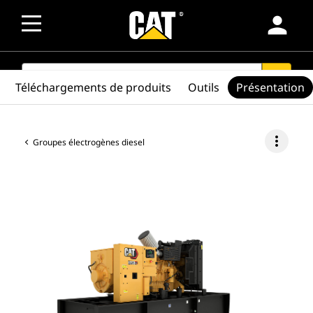
person
SEARCH
search
Téléchargements de produits
Outils
Présentation
more_vert
Groupes électrogènes diesel