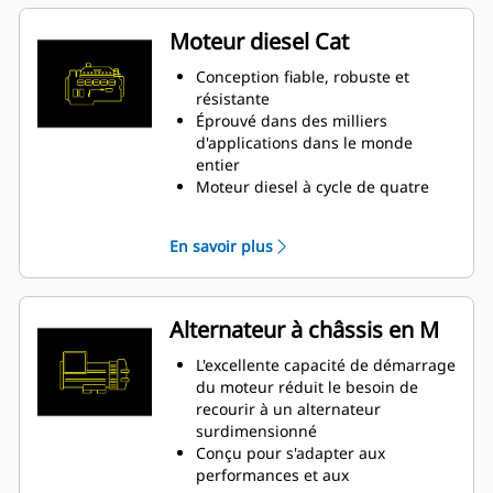
régime continu et à la réponse
transitoire
Moteur diesel Cat
Conception fiable, robuste et
résistante
Éprouvé dans des milliers
d'applications dans le monde
entier
Moteur diesel à cycle de quatre
temps permettant des
performances constantes et
En savoir plus
d'importantes économies de
carburant avec un poids minimal
Alternateur à châssis en M
L'excellente capacité de démarrage
du moteur réduit le besoin de
recourir à un alternateur
surdimensionné
Conçu pour s'adapter aux
performances et aux