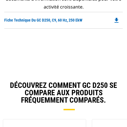
activité croissante.
file_download
Do
Fiche Technique Du GC D250, C9, 60 Hz, 250 EkW
P
O
in
a
N
Ta
DÉCOUVREZ COMMENT GC D250 SE
COMPARE AUX PRODUITS
FRÉQUEMMENT COMPARÉS.