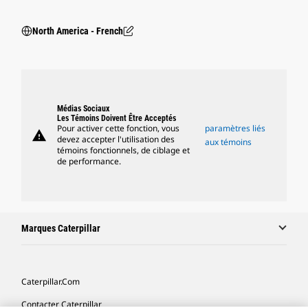
North America - French
Médias Sociaux
Les Témoins Doivent Être Acceptés
Pour activer cette fonction, vous
paramètres liés
warning
devez accepter l'utilisation des
aux témoins
témoins fonctionnels, de ciblage et
de performance.
Marques Caterpillar
Caterpillar.com
Contacter Caterpillar