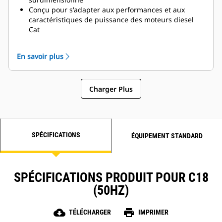
Conçu pour s'adapter aux performances et aux
caractéristiques de puissance des moteurs diesel
Cat
Isolation robuste de classe H
En savoir plus
Charger Plus
SPÉCIFICATIONS
ÉQUIPEMENT STANDARD
SPÉCIFICATIONS PRODUIT POUR C18
(50HZ)
cloud_download
print
TÉLÉCHARGER
IMPRIMER