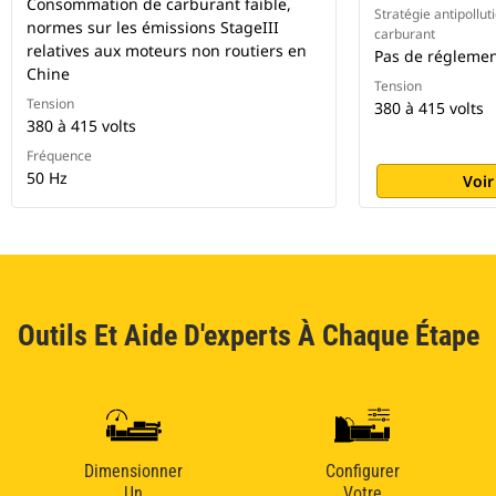
Consommation de carburant faible,
Stratégie antipollu
normes sur les émissions StageIII
carburant
relatives aux moteurs non routiers en
Pas de réglemen
Chine
Tension
Tension
380 à 415 volts
380 à 415 volts
Fréquence
50 Hz
Voir
Outils Et Aide D'experts À Chaque Étape
Dimensionner
Configurer
Un
Votre