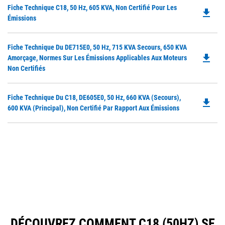
Do
Fiche Technique C18, 50 Hz, 605 KVA, Non Certifié Pour Les
a
file_download
P
Émissions
N
O
Ta
in
Do
Fiche Technique Du DE715E0, 50 Hz, 715 KVA Secours, 650 KVA
a
file_download
P
Amorçage, Normes Sur Les Émissions Applicables Aux Moteurs
N
O
Non Certifiés
Ta
in
a
Do
Fiche Technique Du C18, DE605E0, 50 Hz, 660 KVA (secours),
N
file_download
P
600 KVA (principal), Non Certifié Par Rapport Aux Émissions
Ta
O
in
a
N
Ta
DÉCOUVREZ COMMENT C18 (50HZ) SE