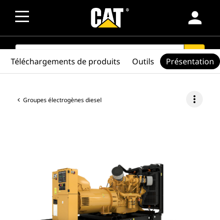
person
SEARCH
search
Téléchargements de produits
Outils
Présentation
more_vert
Groupes électrogènes diesel