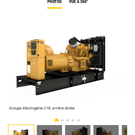
PHOTOS
VUE À 360°
Groupe électrogène C18, arrière droite
Gro