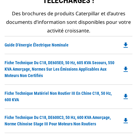
TÉLÉCHARGÉS !
Des brochures de produits Caterpillar et d’autres
documents d’information sont disponibles pour votre
activité croissante.
file_download
Do
Guide D'énergie Électrique Nominale
P
O
Do
Fiche Technique Du C18, DE605E0, 50 Hz, 605 KVA Secours, 550
in
file_download
P
KVA Amorçage, Normes Sur Les Émissions Applicables Aux
a
O
Moteurs Non Certifiés
N
in
Ta
a
Do
Fiche Technique Matériel Non Routier III En Chine C18, 50 Hz,
N
file_download
P
600 KVA
Ta
O
in
Do
Fiche Technique Du C18, DE600C3, 50 Hz, 600 KVA Amorçage,
a
file_download
P
Norme Chinoise Stage III Pour Moteurs Non Routiers
N
O
Ta
in