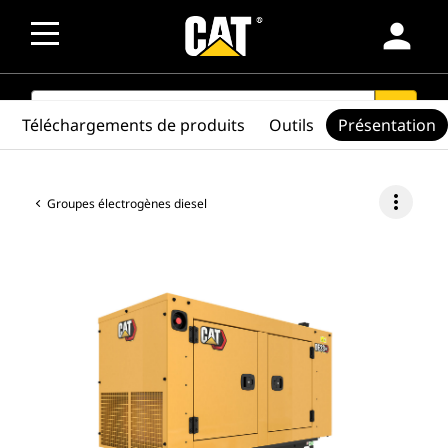
person
SEARCH
search
Téléchargements de produits
Outils
Présentation
more_vert
Groupes électrogènes diesel