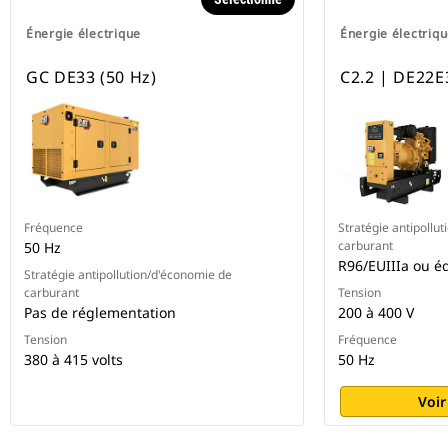
Énergie électrique
Énergie électriq
GC DE33 (50 Hz)
C2.2 | DE22E
Fréquence
Stratégie antipollu
carburant
50 Hz
R96/EUIIIa ou é
Stratégie antipollution/d'économie de
carburant
Tension
Pas de réglementation
200 à 400 V
Tension
Fréquence
380 à 415 volts
50 Hz
Voir