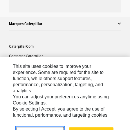
Marques Caterpillar
Caterpillar.com
Contacter Caterpillar
Mes Préférences Marketing
This site uses cookies to improve your
experience. Some are required for the site to
Plan Du Site
function, while others support features,
performance, personalization, targeting, and
Cookie Settings
analytics.
Légales
You can adjust your preferences anytime using
Cookie Settings.
Confidentialité
By selecting I Accept, you agree to the use of
functional, performance, and targeting cookies.
North America - French
© 2026 Caterpillar. Tous droits réservés.