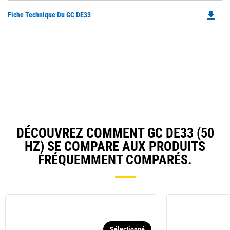
O
file_download
Do
Fiche Technique Du GC DE33
in
P
a
O
N
in
Ta
a
N
Ta
DÉCOUVREZ COMMENT GC DE33 (50
HZ) SE COMPARE AUX PRODUITS
FRÉQUEMMENT COMPARÉS.
Sélectionné