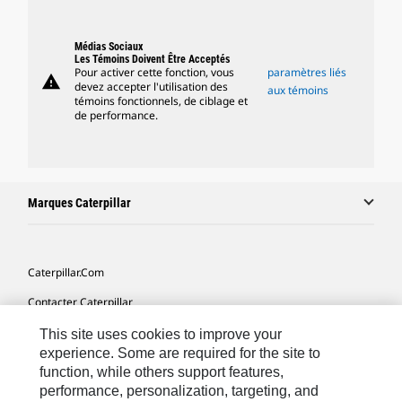
Médias Sociaux
Les Témoins Doivent Être Acceptés
Pour activer cette fonction, vous
paramètres liés
warning
devez accepter l'utilisation des
aux témoins
témoins fonctionnels, de ciblage et
de performance.
Marques Caterpillar
Caterpillar.com
Contacter Caterpillar
Mes Préférences Marketing
This site uses cookies to improve your
experience. Some are required for the site to
Plan Du Site
function, while others support features,
performance, personalization, targeting, and
Cookie Settings