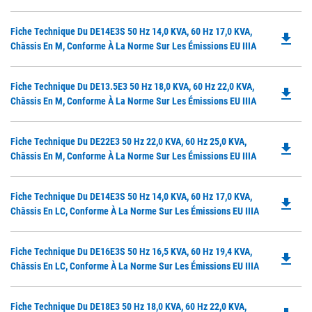
P
O
Do
Fiche Technique Du DE14E3S 50 Hz 14,0 KVA, 60 Hz 17,0 KVA,
in
file_download
P
Châssis En M, Conforme À La Norme Sur Les Émissions EU IIIA
a
O
N
in
Ta
Do
Fiche Technique Du DE13.5E3 50 Hz 18,0 KVA, 60 Hz 22,0 KVA,
a
file_download
P
Châssis En M, Conforme À La Norme Sur Les Émissions EU IIIA
N
O
Ta
in
Do
Fiche Technique Du DE22E3 50 Hz 22,0 KVA, 60 Hz 25,0 KVA,
a
file_download
P
Châssis En M, Conforme À La Norme Sur Les Émissions EU IIIA
N
O
Ta
in
Do
Fiche Technique Du DE14E3S 50 Hz 14,0 KVA, 60 Hz 17,0 KVA,
a
file_download
P
Châssis En LC, Conforme À La Norme Sur Les Émissions EU IIIA
N
O
Ta
in
Do
Fiche Technique Du DE16E3S 50 Hz 16,5 KVA, 60 Hz 19,4 KVA,
a
file_download
P
Châssis En LC, Conforme À La Norme Sur Les Émissions EU IIIA
N
O
Ta
in
Do
Fiche Technique Du DE18E3 50 Hz 18,0 KVA, 60 Hz 22,0 KVA,
a