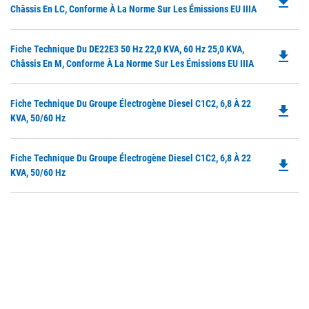
file_download
P
Châssis En LC, Conforme À La Norme Sur Les Émissions EU IIIA
N
O
Ta
in
Do
Fiche Technique Du DE22E3 50 Hz 22,0 KVA, 60 Hz 25,0 KVA,
a
file_download
P
Châssis En M, Conforme À La Norme Sur Les Émissions EU IIIA
N
O
Ta
in
Do
Fiche Technique Du Groupe Électrogène Diesel C1C2, 6,8 À 22
a
file_download
P
KVA, 50/60 Hz
N
O
Ta
in
Do
Fiche Technique Du Groupe Électrogène Diesel C1C2, 6,8 À 22
a
file_download
P
KVA, 50/60 Hz
N
O
Ta
in
a
N
Ta