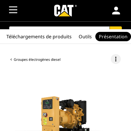
person
SEARCH
search
Téléchargements de produits
Outils
Présentation
more_vert
Groupes électrogènes diesel