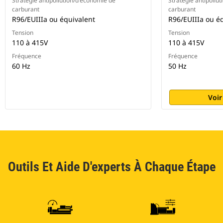
Stratégie antipollution/d'économie de
Stratégie antipollu
carburant
carburant
R96/EUIIIa ou équivalent
R96/EUIIIa ou é
Tension
Tension
110 à 415V
110 à 415V
Fréquence
Fréquence
60 Hz
50 Hz
Voir
Outils Et Aide D'experts À Chaque Étape