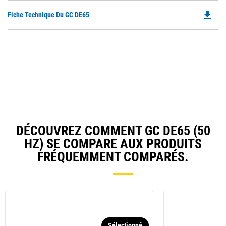
O
file_download
Do
Fiche Technique Du GC DE65
in
P
a
O
N
in
Ta
a
N
Ta
DÉCOUVREZ COMMENT GC DE65 (50
HZ) SE COMPARE AUX PRODUITS
FRÉQUEMMENT COMPARÉS.
Sélectionné