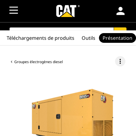
person
SEARCH
search
Téléchargements de produits
Outils
Présentation
more_vert
Groupes électrogènes diesel