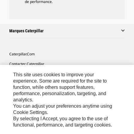
de performance.
Marques Caterpillar
Caterpillar.com
Contacter Caterpillar
Mes Préférences Marketing
This site uses cookies to improve your
experience. Some are required for the site to
Plan Du Site
function, while others support features,
performance, personalization, targeting, and
Cookie Settings
analytics.
Légales
You can adjust your preferences anytime using
Cookie Settings.
Confidentialité
By selecting I Accept, you agree to the use of
functional, performance, and targeting cookies.