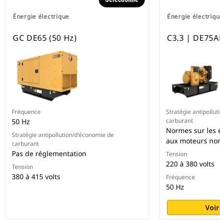
Énergie électrique
Énergie électriq
GC DE65 (50 Hz)
C3.3 | DE75A
Fréquence
Stratégie antipollu
carburant
50 Hz
Normes sur les 
Stratégie antipollution/d'économie de
aux moteurs non 
carburant
Pas de réglementation
Tension
220 à 380 volts
Tension
380 à 415 volts
Fréquence
50 Hz
Voir