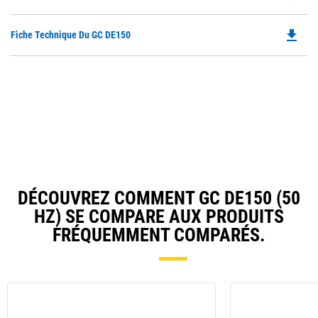
P
O
file_download
Do
Fiche Technique Du GC DE150
in
P
a
O
N
in
Ta
a
N
Ta
DÉCOUVREZ COMMENT GC DE150 (50
HZ) SE COMPARE AUX PRODUITS
FRÉQUEMMENT COMPARÉS.