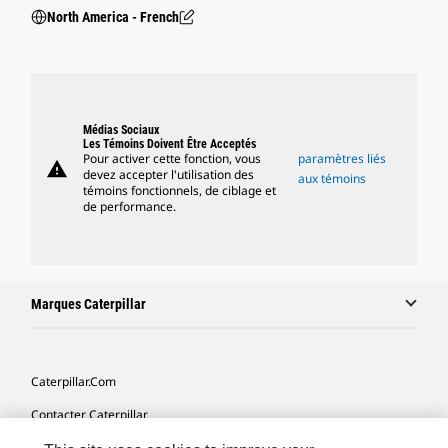
North America - French
Médias Sociaux
Les Témoins Doivent Être Acceptés
Pour activer cette fonction, vous
paramètres liés
warning
devez accepter l'utilisation des
aux témoins
témoins fonctionnels, de ciblage et
de performance.
Marques Caterpillar
Caterpillar.com
Contacter Caterpillar
Mes Préférences Marketing