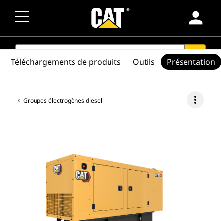
person
SEARCH
search
Téléchargements de produits
Outils
Présentation
more_vert
Groupes électrogènes diesel