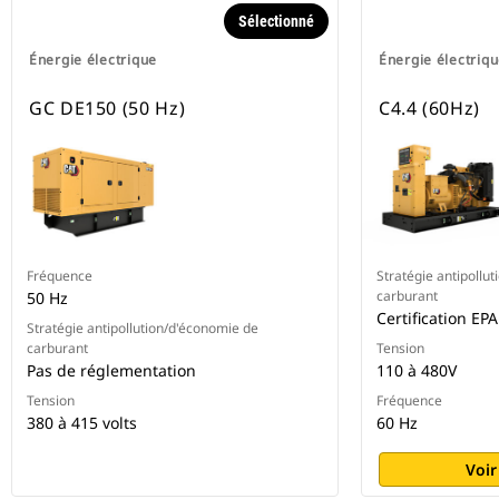
Sélectionné
Énergie électrique
Énergie électriq
GC DE150 (50 Hz)
C4.4 (60Hz)
Fréquence
Stratégie antipollu
carburant
50 Hz
Certification EP
Stratégie antipollution/d'économie de
carburant
Tension
Pas de réglementation
110 à 480V
Tension
Fréquence
380 à 415 volts
60 Hz
Voir