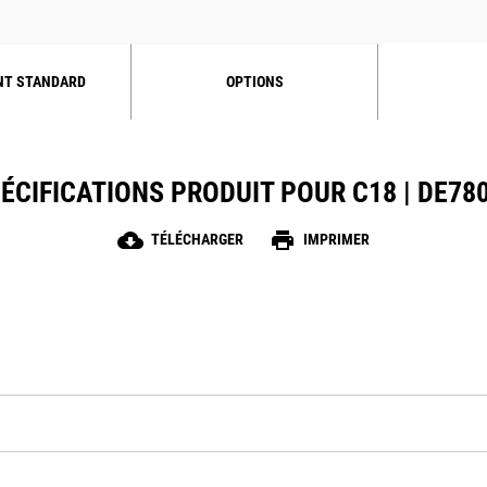
NT STANDARD
OPTIONS
ÉCIFICATIONS PRODUIT POUR C18 | DE78
cloud_download
print
TÉLÉCHARGER
IMPRIMER