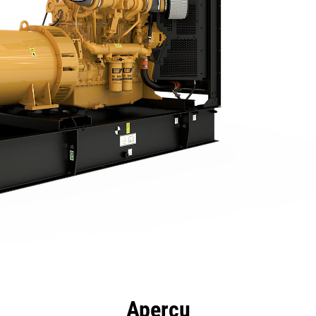
Téléchargements
ntages
Spécifications
Outils
Aperçu
de produits