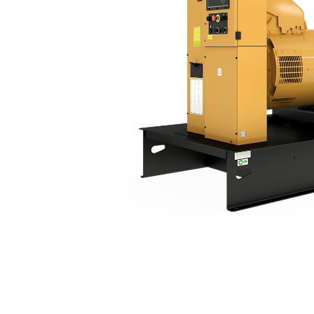
C18 | DE780E0
Ava
Modifier le modèle