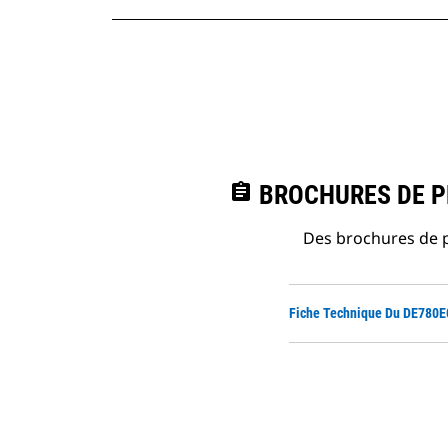
assignment
BROCHURES DE PR
Des brochures de p
Fiche Technique Du DE780