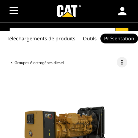
person
SEARCH
search
Téléchargements de produits
Outils
Présentation
more_vert
Groupes électrogènes diesel