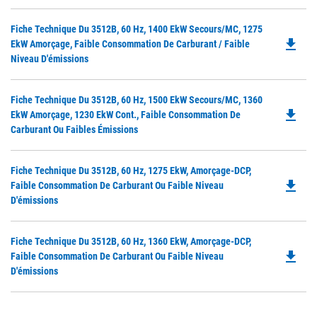
P
O
Do
Fiche Technique Du 3512B, 60 Hz, 1400 EkW Secours/MC, 1275
in
file_download
P
EkW Amorçage, Faible Consommation De Carburant / Faible
a
O
Niveau D'émissions
N
in
Ta
a
Do
Fiche Technique Du 3512B, 60 Hz, 1500 EkW Secours/MC, 1360
N
file_download
P
EkW Amorçage, 1230 EkW Cont., Faible Consommation De
Ta
O
Carburant Ou Faibles Émissions
in
a
Do
Fiche Technique Du 3512B, 60 Hz, 1275 EkW, Amorçage-DCP,
N
file_download
P
Faible Consommation De Carburant Ou Faible Niveau
Ta
O
D'émissions
in
a
Do
Fiche Technique Du 3512B, 60 Hz, 1360 EkW, Amorçage-DCP,
N
file_download
P
Faible Consommation De Carburant Ou Faible Niveau
Ta
O
D'émissions
in
a
N