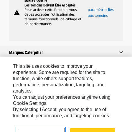
Médias Sociaux
Les Témoins Doivent Être Acceptés
Pour activer cette fonction, vous
paramètres liés
warning
devez accepter l'utilisation des
aux témoins
témoins fonctionnels, de ciblage et
de performance.
Marques Caterpillar
This site uses cookies to improve your
experience. Some are required for the site to
Caterpillar.com
function, while others support features,
performance, personalization, targeting, and
Contacter Caterpillar
analytics.
Mes Préférences Marketing
You can adjust your preferences anytime using
Cookie Settings.
Plan Du Site
By selecting I Accept, you agree to the use of
Cookie Settings
functional, performance, and targeting cookies.
Légales