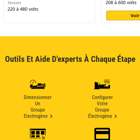
208 à 600 volts
Tension
220 à 480 volts
Voir
Outils Et Aide D'experts À Chaque Étape
Dimensionner
Configurer
Un
Votre
Groupe
Groupe
Electrogène
Électrogène