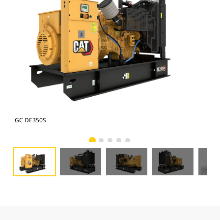
GC DE350S
GC 