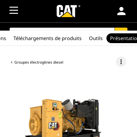
person
SEARCH
search
ons
Téléchargements de produits
Outils
Présentati
more_vert
Groupes électrogènes diesel