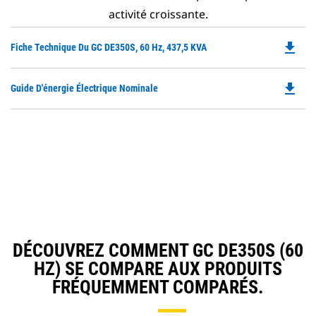
activité croissante.
file_download
Do
Fiche Technique Du GC DE350S, 60 Hz, 437,5 KVA
P
O
file_download
Do
Guide D'énergie Électrique Nominale
in
P
a
O
N
in
Ta
a
N
Ta
DÉCOUVREZ COMMENT GC DE350S (60
HZ) SE COMPARE AUX PRODUITS
FRÉQUEMMENT COMPARÉS.