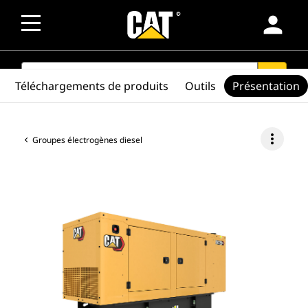
person
SEARCH
search
Téléchargements de produits
Outils
Présentation
more_vert
Groupes électrogènes diesel