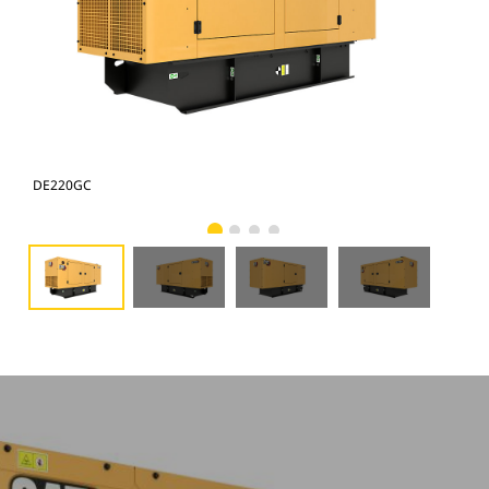
DE220GC
DE