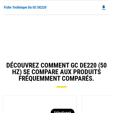
O
file_download
Do
Fiche Technique Du GC DE220
in
P
a
O
N
in
Ta
a
N
Ta
DÉCOUVREZ COMMENT GC DE220 (50
HZ) SE COMPARE AUX PRODUITS
FRÉQUEMMENT COMPARÉS.
Sélectionné