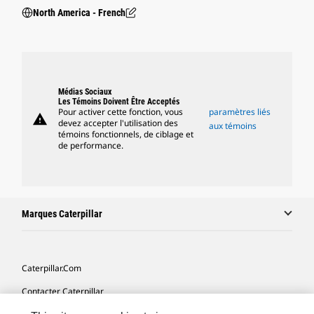
North America - French
Médias Sociaux
Les Témoins Doivent Être Acceptés
Pour activer cette fonction, vous
paramètres liés
warning
devez accepter l'utilisation des
aux témoins
témoins fonctionnels, de ciblage et
de performance.
Marques Caterpillar
Caterpillar.com
Contacter Caterpillar