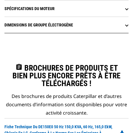
SPÉCIFICATIONS DU MOTEUR
DIMENSIONS DE GROUPE ÉLECTROGÈNE
assignment
BROCHURES DE PRODUITS ET
BIEN PLUS ENCORE PRÊTS À ÊTRE
TÉLÉCHARGÉS !
Des brochures de produits Caterpillar et d’autres
documents d’information sont disponibles pour votre
activité croissante.
Do
Fiche Technique Du DE150E0 50 Hz 150,0 KVA, 60 Hz, 165,0 EkW,
P