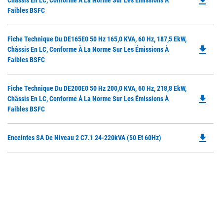
file_download
Châssis En LC, Conforme À La Norme Sur Les Émissions À
O
Faibles BSFC
in
a
Do
Fiche Technique Du DE165E0 50 Hz 165,0 KVA, 60 Hz, 187,5 EkW,
N
file_download
P
Châssis En LC, Conforme À La Norme Sur Les Émissions À
Ta
O
Faibles BSFC
in
a
Do
Fiche Technique Du DE200E0 50 Hz 200,0 KVA, 60 Hz, 218,8 EkW,
N
file_download
P
Châssis En LC, Conforme À La Norme Sur Les Émissions À
Ta
O
Faibles BSFC
in
a
file_download
Do
Enceintes SA De Niveau 2 C7.1 24-220kVA (50 Et 60Hz)
N
P
Ta
O
in
a
N
Ta