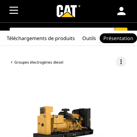
person
SEARCH
search
Téléchargements de produits
Outils
Présentation
more_vert
Groupes électrogènes diesel