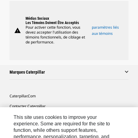
Médias Sociaux
Les Témoins Doivent Être Acceptés
Pour activer cette fonction, vous
paramètres liés
warning
devez accepter l'utilisation des
aux témoins
témoins fonctionnels, de ciblage et
de performance.
Marques Caterpillar
Caterpillar.com
Contacter Caterpillar
Mes Préférences Marketing
This site uses cookies to improve your
experience. Some are required for the site to
Plan Du Site
function, while others support features,
performance, personalization, targeting, and
Cookie Settings