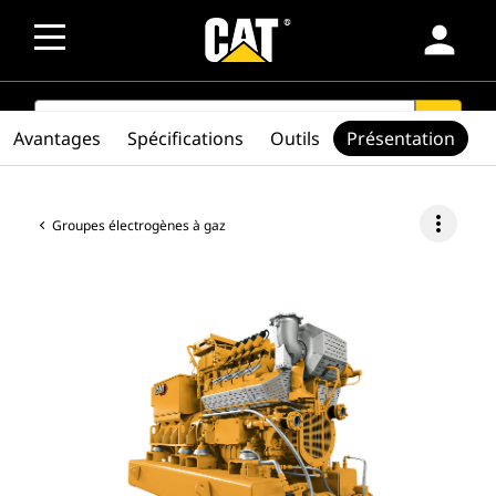
person
SEARCH
search
Avantages
Spécifications
Outils
Présentation
more_vert
Groupes électrogènes à gaz