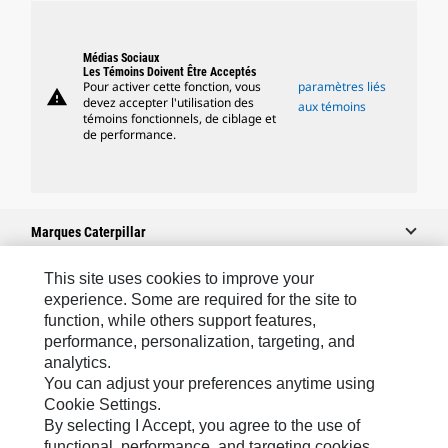
Médias Sociaux
Les Témoins Doivent Être Acceptés
Pour activer cette fonction, vous
paramètres liés
warning
devez accepter l'utilisation des
aux témoins
témoins fonctionnels, de ciblage et
de performance.
Marques Caterpillar
This site uses cookies to improve your
experience. Some are required for the site to
Caterpillar.com
function, while others support features,
performance, personalization, targeting, and
Contacter Caterpillar
analytics.
Mes Préférences Marketing
You can adjust your preferences anytime using
Cookie Settings.
Plan Du Site
By selecting I Accept, you agree to the use of
Cookie Settings
functional, performance, and targeting cookies.