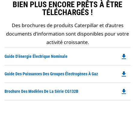
BIEN PLUS ENCORE PRÊTS À ÊTRE
TÉLÉCHARGÉS !
Des brochures de produits Caterpillar et d’autres
documents d’information sont disponibles pour votre
activité croissante.
file_download
Do
Guide D'énergie Électrique Nominale
P
O
file_download
Do
Guide Des Puissances Des Groupes Électrogènes À Gaz
in
P
a
O
N
file_download
Do
Brochure Des Modèles De La Série CG132B
in
Ta
P
a
O
N
in
Ta
a
N
Ta