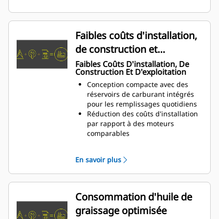
Faibles coûts d'installation,
de construction et
d'exploitation
Faibles Coûts D'installation, De
Construction Et D'exploitation
Conception compacte avec des
réservoirs de carburant intégrés
pour les remplissages quotidiens
Réduction des coûts d'installation
par rapport à des moteurs
comparables
Réduction des coûts
d'investissement grâce à la large
En savoir plus
gamme de produits et au système
de commande numérique TPEM
Longs intervalles entre deux
entretiens (jusqu'à 80000heures)
Consommation d'huile de
Optimisation de la gestion de
graissage optimisée
l'huile