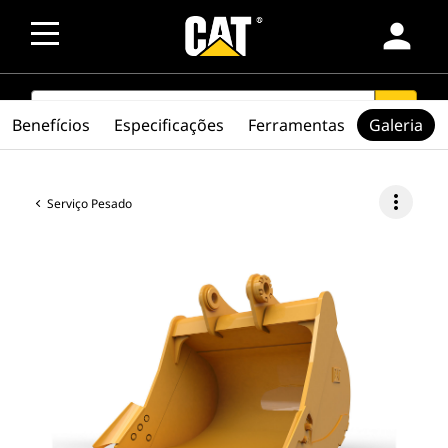
person
SEARCH
search
Benefícios
Especificações
Ferramentas
Galeria
more_vert
Serviço Pesado