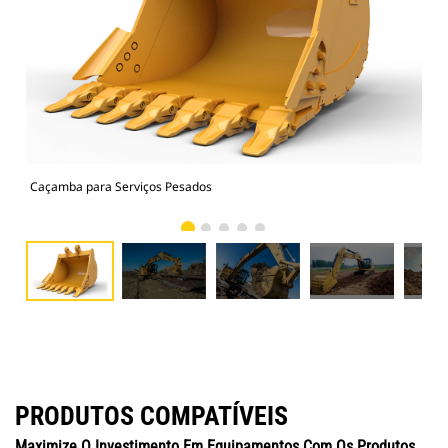
Caçamba para Serviços Pesados
325
PRODUTOS COMPATÍVEIS
Maximize O Investimento Em Equipamentos Com Os Produtos