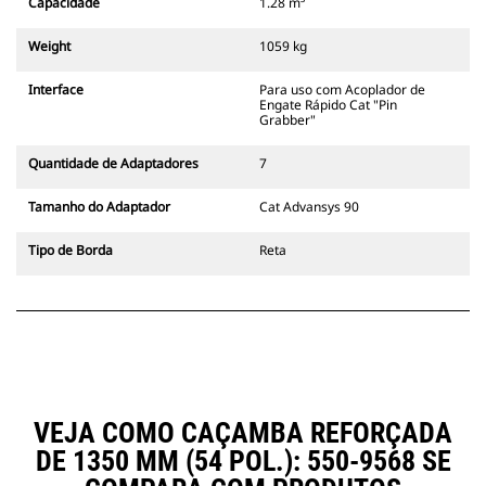
Capacidade
1.28 m³
acoplador, sempre na linha de
visão do operador.
Weight
1059 kg
Os Acopladores de Engate Rápido
Cat "Pin Grabber" são compatíveis
Interface
Para uso com Acoplador de
com as escavadeiras com esteira
Engate Rápido Cat "Pin
311-352 e todas as escavadeiras
Grabber"
com rodas. Acopladores com
largura de valetamento também
Quantidade de Adaptadores
7
estão disponíveis.
Os acessórios compatíveis com o
Tamanho do Adaptador
Cat Advansys 90
sistema Acoplador Dedicado CW
usam articulações fixas de
Tipo de Borda
Reta
acoplador rápido. Os Acopladores
Dedicados CW possuem um
sistema de travamento em estilo
de cunha para manter os
acessórios presos.
Os Acopladores Dedicados CW
estão disponíveis para todas as
escavadeiras com esteira e com
VEJA COMO CAÇAMBA REFORÇADA
rodas.
DE 1350 MM (54 POL.): 550-9568 SE