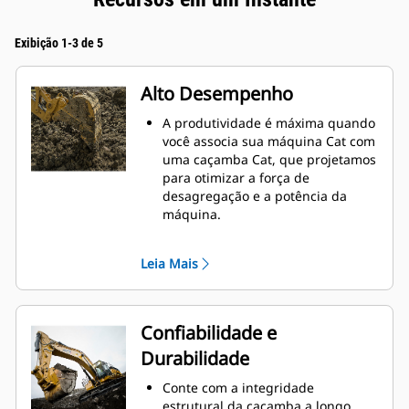
Exibição 1-3 de 5
Alto Desempenho
A produtividade é máxima quando
você associa sua máquina Cat com
uma caçamba Cat, que projetamos
para otimizar a força de
desagregação e a potência da
máquina.
O perfil de revestimento de raio
duplo melhora o fluxo do material
Leia Mais
na caçamba. A folga maior do
braço de apoio garante que o
fundo da caçamba não seja
arrastado, reduzindo os custos de
Confiabilidade e
manutenção.
Durabilidade
O consumo de combustível atinge
o nível máximo durante a
Conte com a integridade
escavação. As caçambas Cat foram
estrutural da caçamba a longo