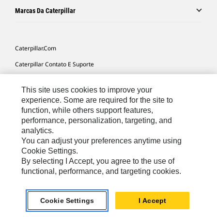
Marcas Da Caterpillar
Caterpillar.com
Caterpillar Contato E Suporte
Minhas Preferências De Marketing
This site uses cookies to improve your
Mapa Do Local
experience. Some are required for the site to
function, while others support features,
Cookie Settings
performance, personalization, targeting, and
Legal
analytics.
You can adjust your preferences anytime using
Privacidade
Cookie Settings.
By selecting I Accept, you agree to the use of
functional, performance, and targeting cookies.
South America -
© 2026 Caterpillar. Todos os direitos
Portuguese
reservados.
Cookie Settings
I Accept
chat_bubble
Chat