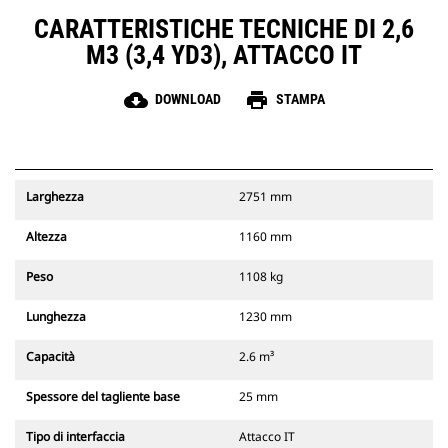
CARATTERISTICHE TECNICHE DI 2,6
M3 (3,4 YD3), ATTACCO IT
cloud_download
print
DOWNLOAD
STAMPA
Larghezza
2751 mm
Altezza
1160 mm
Peso
1108 kg
Lunghezza
1230 mm
Capacità
2.6 m³
Spessore del tagliente base
25 mm
Tipo di interfaccia
Attacco IT