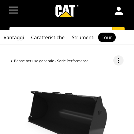
person
SEARCH
search
Vantaggi
Caratteristiche
Strumenti
Tour
more_vert
Benne per uso generale - Serie Performance