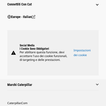
Connettiti Con Cat
Europe ‧ Italian
Social Media
I Cookie Sono Obbligatori
Impostazioni
warning
Per abilitare questa funzione, devi
dei cookie
accettare l'uso dei cookie funzionali,
di targeting e delle prestazioni.
Marchi Caterpillar
Caterpillar.com