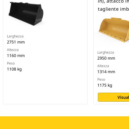
in), attacco 
tagliente im
Larghezza
2751 mm
Altezza
Larghezza
1160 mm
2950 mm
Peso
Altezza
1108 kg
1314 mm
Peso
1175 kg
Visual