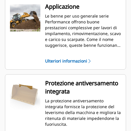
Applicazione
Le benne per uso generale serie
Performance offrono buone
prestazioni complessive per lavori di
impilamento, rimovimentazione, scavo
e carico su scarpate. Come il nome
suggerisce, queste benne funzionano
bene sia per caricare da impilamento
frontale sia per il carico su scarpate.
Ulteriori informazioni
Sono progettate per condizioni di
abrasione e forze di strappo standard.
Ideale per operazioni di
trascinamento e livellamento. Il
Protezione antiversamento
fattore di riempimento per le benne
integrata
serie Performance può raggiungere il
115% della capacità specificata.
La protezione antiversamento
integrata fornisce la protezione del
leverismo della macchina e migliora la
ritenuta di materiale impedendone la
fuoriuscita.