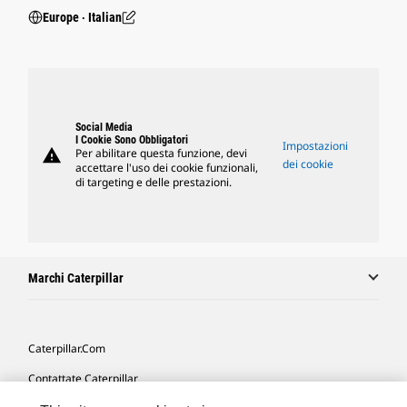
Europe ‧ Italian
Social Media
I Cookie Sono Obbligatori
Impostazioni
warning
Per abilitare questa funzione, devi
dei cookie
accettare l'uso dei cookie funzionali,
di targeting e delle prestazioni.
Marchi Caterpillar
Caterpillar.com
Contattate Caterpillar