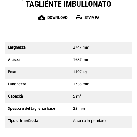
TAGLIENTE IMBULLONATO
cloud_download
print
DOWNLOAD
STAMPA
Larghezza
2747 mm
Altezza
1687 mm
Peso
1497 kg
Lunghezza
1735 mm
Capacità
5 m³
Spessore del tagliente base
25 mm
Tipo di interfaccia
Attacco imperniato