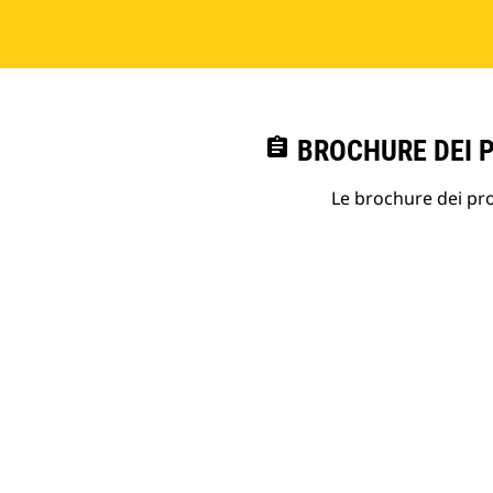
assignment
BROCHURE DEI 
Le brochure dei prod