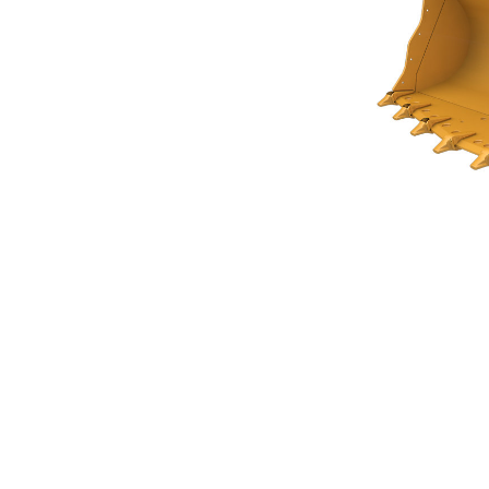
Benna Per Roccia 3,6 M³ (4,75 Yd³) Serie Performance
Van
Cambia modello