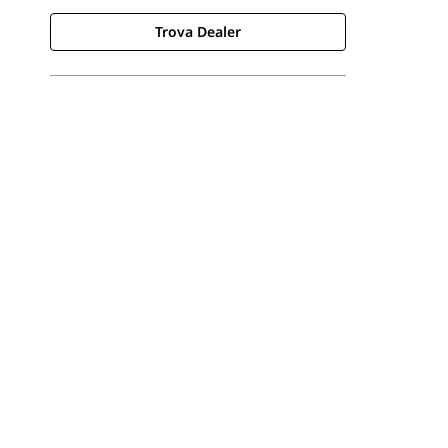
Trova Dealer
Trova Dealer
Richiedi Un Preventivo