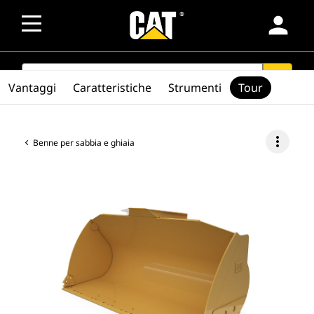
person
SEARCH
search
Vantaggi
Caratteristiche
Strumenti
Tour
more_vert
Benne per sabbia e ghiaia