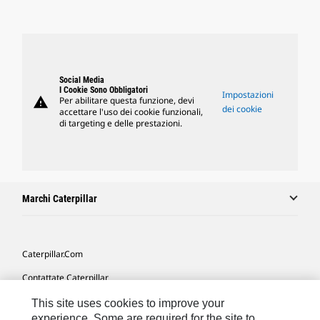
Social Media
I Cookie Sono Obbligatori
Impostazioni
warning
Per abilitare questa funzione, devi
dei cookie
accettare l'uso dei cookie funzionali,
di targeting e delle prestazioni.
Marchi Caterpillar
Caterpillar.com
Contattate Caterpillar
Le Mie Preferenze Di Marketing
This site uses cookies to improve your
experience. Some are required for the site to