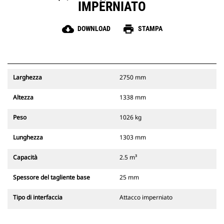
IMPERNIATO
cloud_download
print
DOWNLOAD
STAMPA
Larghezza
2750 mm
Altezza
1338 mm
Peso
1026 kg
Lunghezza
1303 mm
Capacità
2.5 m³
Spessore del tagliente base
25 mm
Tipo di interfaccia
Attacco imperniato