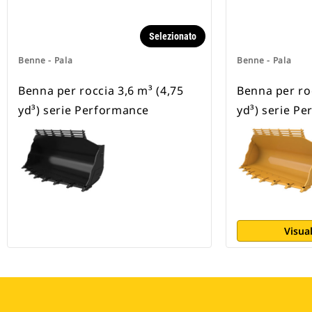
Selezionato
Benne - Pala
Benne - Pala
Benna per roccia 3,6 m³ (4,75
Benna per roc
yd³) serie Performance
yd³) serie P
Visual