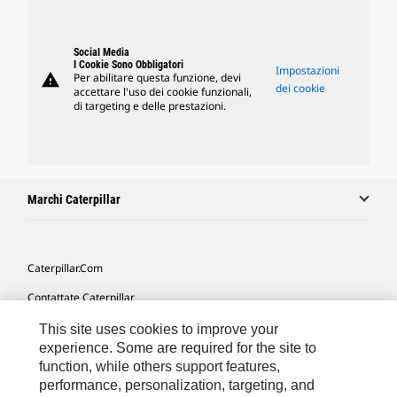
Social Media
I Cookie Sono Obbligatori
Impostazioni
warning
Per abilitare questa funzione, devi
dei cookie
accettare l'uso dei cookie funzionali,
di targeting e delle prestazioni.
Marchi Caterpillar
Caterpillar.com
Contattate Caterpillar
Le Mie Preferenze Di Marketing
This site uses cookies to improve your
experience. Some are required for the site to
Mappa Del Sito
function, while others support features,
performance, personalization, targeting, and
Cookie Settings