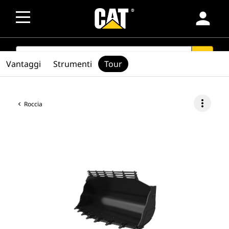
person
SEARCH
search
Vantaggi
Strumenti
Tour
more_vert
Roccia