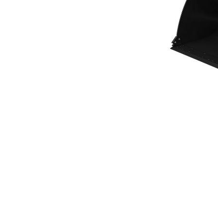
Benna Per Uso Generale 4,6 M³ (6,00 Yd³) Serie Performance
Van
Cambia modello