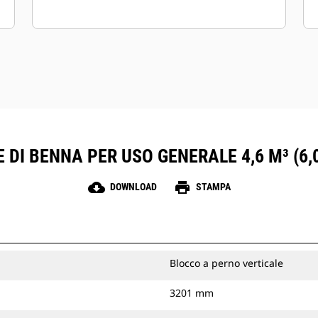
 DI BENNA PER USO GENERALE 4,6 M³ (6,
cloud_download
print
DOWNLOAD
STAMPA
Blocco a perno verticale
3201 mm