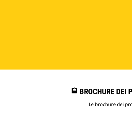
assignment
BROCHURE DEI 
Le brochure dei prod