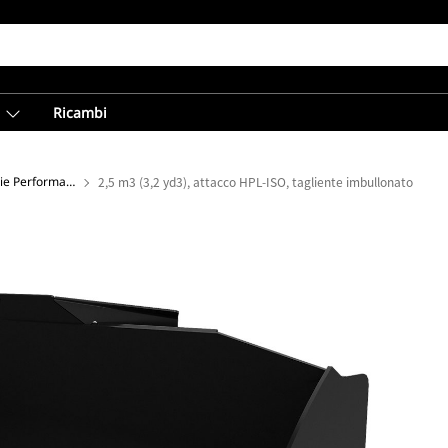
Ricambi
Benne a pianale piatto - Serie Performance
2,5 m3 (3,2 yd3), attacco HPL-ISO, tagliente imbullonato