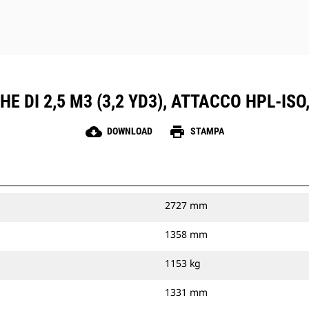
E DI 2,5 M3 (3,2 YD3), ATTACCO HPL-IS
cloud_download
print
DOWNLOAD
STAMPA
2727 mm
1358 mm
1153 kg
1331 mm