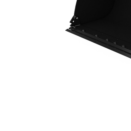
2,5 M3 (3,2 Yd3), Attacco HPL-ISO, Tagliente Imbullonato
Van
Cambia modello