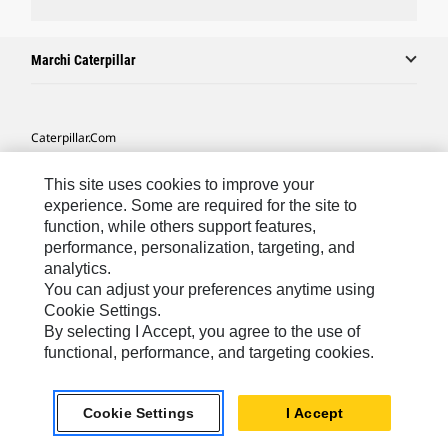
Marchi Caterpillar
Caterpillar.com
Contattate Caterpillar
This site uses cookies to improve your
Le Mie Preferenze Di Marketing
experience. Some are required for the site to
function, while others support features,
Mappa Del Sito
performance, personalization, targeting, and
analytics.
Cookie Settings
You can adjust your preferences anytime using
Informazioni Legali
Cookie Settings.
By selecting I Accept, you agree to the use of
Tutela Della Privacy
functional, performance, and targeting cookies.
Europe - Italian
© 2026 Caterpillar. Tutti i diritti riservati.
Cookie Settings
I Accept