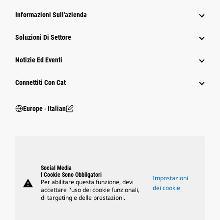
Informazioni Sull'azienda
Soluzioni Di Settore
Notizie Ed Eventi
Connettiti Con Cat
Europe ‧ Italian
Social Media
I Cookie Sono Obbligatori
Impostazioni
warning
Per abilitare questa funzione, devi
dei cookie
accettare l'uso dei cookie funzionali,
di targeting e delle prestazioni.