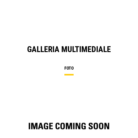
a
N
Ta
GALLERIA MULTIMEDIALE
FOTO