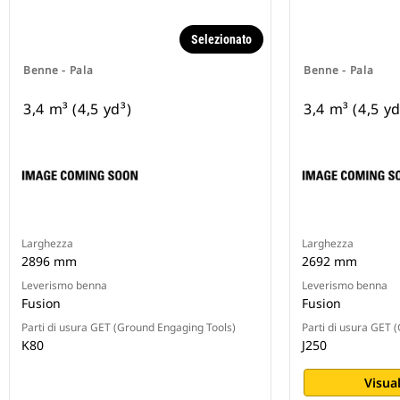
Selezionato
Benne - Pala
Benne - Pala
3,4 m³ (4,5 yd³)
3,4 m³ (4,5 yd
Larghezza
Larghezza
2896 mm
2692 mm
Leverismo benna
Leverismo benna
Fusion
Fusion
Parti di usura GET (Ground Engaging Tools)
Parti di usura GET 
K80
J250
Visual