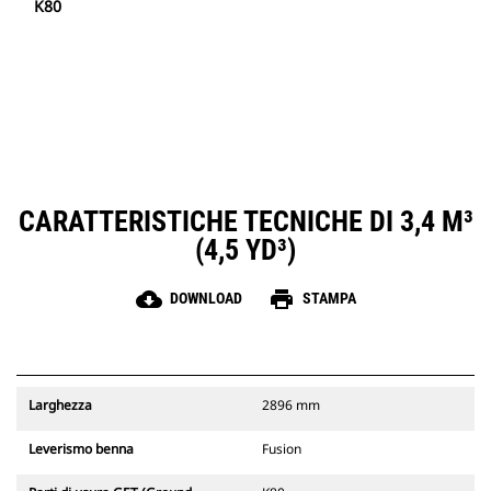
K80
CARATTERISTICHE TECNICHE DI 3,4 M³
(4,5 YD³)
cloud_download
print
DOWNLOAD
STAMPA
Larghezza
2896 mm
Leverismo benna
Fusion