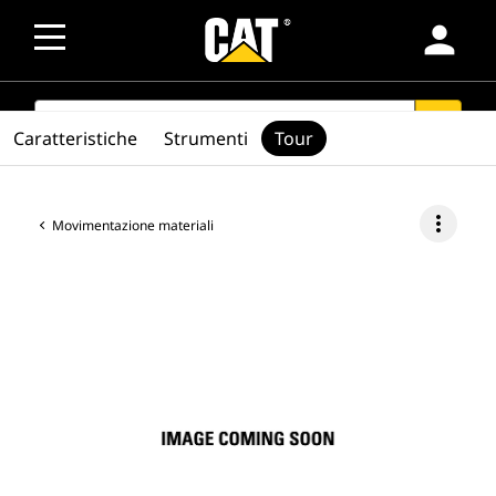
person
SEARCH
search
Caratteristiche
Strumenti
Tour
more_vert
Movimentazione materiali