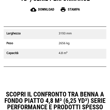
cloud_download
print
DOWNLOAD
STAMPA
Larghezza
3193 mm
Peso
2656 kg
Capacità
4.8 m³
SCOPRI IL CONFRONTO TRA BENNA A
FONDO PIATTO 4,8 M³ (6,25 YD³) SERIE
PERFORMANCE E PRODOTTI SPESSO