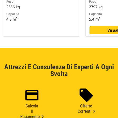
Peso
Peso
2656 kg
2797 kg
Capacità
Capacità
4.8 m³
5.4 m³
Visual
Attrezzi E Consulenze Di Esperti A Ogni
Svolta
Calcola
Offerte
Il
Correnti
Pagamento