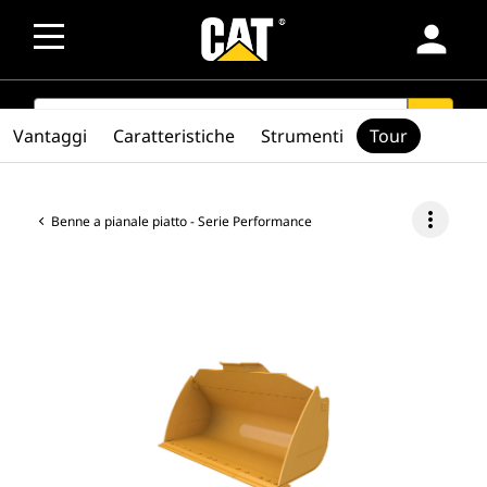
person
SEARCH
search
Vantaggi
Caratteristiche
Strumenti
Tour
more_vert
Benne a pianale piatto - Serie Performance