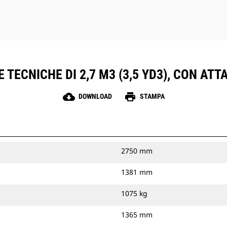
 TECNICHE DI 2,7 M3 (3,5 YD3), CON AT
cloud_download
print
DOWNLOAD
STAMPA
2750 mm
1381 mm
1075 kg
1365 mm