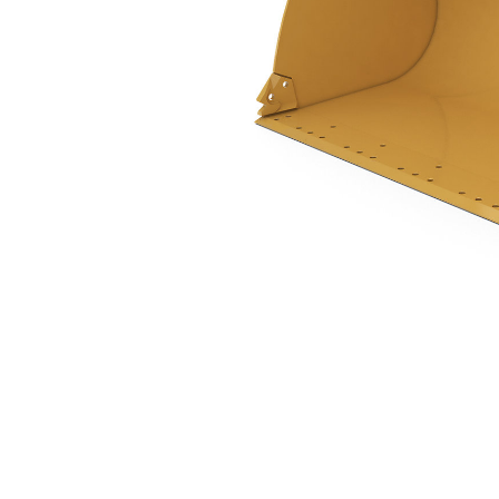
2,7 M3 (3,5 Yd3), Con Attacco Imperniato
Van
Cambia modello