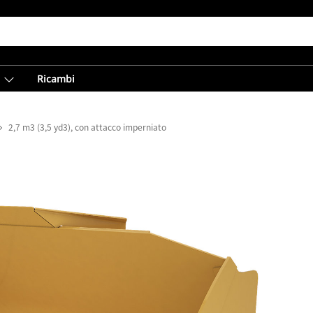
Ricambi
2,7 m3 (3,5 yd3), con attacco imperniato