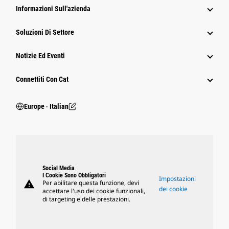
Informazioni Sull'azienda
Soluzioni Di Settore
Notizie Ed Eventi
Connettiti Con Cat
Europe ‧ Italian
Social Media
I Cookie Sono Obbligatori
Impostazioni
warning
Per abilitare questa funzione, devi
dei cookie
accettare l'uso dei cookie funzionali,
di targeting e delle prestazioni.