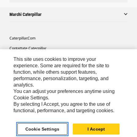
Marchi Caterpillar
Caterpillar.com
Contattate Caterpillar
Le Mie Preferenze Di Marketing
This site uses cookies to improve your
experience. Some are required for the site to
Mappa Del Sito
function, while others support features,
performance, personalization, targeting, and
Cookie Settings
analytics.
Informazioni Legali
You can adjust your preferences anytime using
Cookie Settings.
Tutela Della Privacy
By selecting I Accept, you agree to the use of
functional, performance, and targeting cookies.
Europe - Italian
© 2026 Caterpillar. Tutti i diritti riservati.
Cookie Settings
I Accept