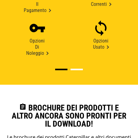
Il
Correnti
Pagamento
Opzioni
Opzioni
Di
Usato
Noleggio
assignment
BROCHURE DEI PRODOTTI E
ALTRO ANCORA SONO PRONTI PER
IL DOWNLOAD!
Le brochure dei prodotti Caterpillar e altri documenti