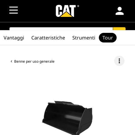
person
SEARCH
search
Vantaggi
Caratteristiche
Strumenti
Tour
more_vert
Benne per uso generale