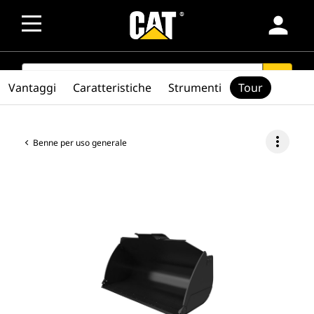
person
SEARCH
search
Vantaggi
Caratteristiche
Strumenti
Tour
more_vert
Benne per uso generale