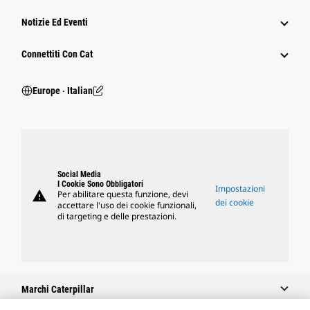
Notizie Ed Eventi
Connettiti Con Cat
Europe ‧ Italian
Social Media
I Cookie Sono Obbligatori
Impostazioni
warning
Per abilitare questa funzione, devi
dei cookie
accettare l'uso dei cookie funzionali,
di targeting e delle prestazioni.
Marchi Caterpillar