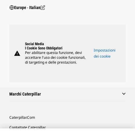
Europe ‧ Italian
Social Media
I Cookie Sono Obbligatori
Impostazioni
warning
Per abilitare questa funzione, devi
dei cookie
accettare l'uso dei cookie funzionali,
di targeting e delle prestazioni.
Marchi Caterpillar
Caterpillar.com
Contattate Caterpillar