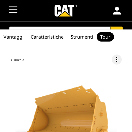
person
SEARCH
search
Vantaggi
Caratteristiche
Strumenti
Tour
more_vert
Roccia