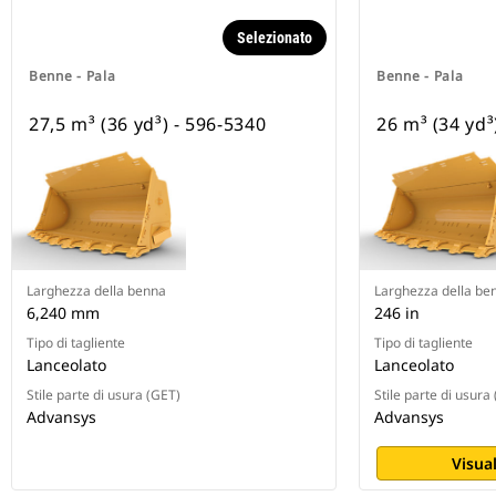
Selezionato
Benne - Pala
Benne - Pala
27,5 m³ (36 yd³) - 596-5340
26 m³ (34 yd³
Larghezza della benna
Larghezza della be
6,240 mm
246 in
Tipo di tagliente
Tipo di tagliente
Lanceolato
Lanceolato
Stile parte di usura (GET)
Stile parte di usura
Advansys
Advansys
Visual