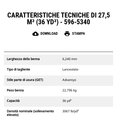
CARATTERISTICHE TECNICHE DI 27,5
M³ (36 YD³) - 596-5340
cloud_download
print
DOWNLOAD
STAMPA
Larghezza della benna
6,240 mm
Tipo di tagliente
Lanceolato
Stile parte di usura (GET)
Advansys
Peso benna
22,796 kg
Capacità
36 yd³
Densità nominale (sollevamento
3067 lb/yd³
elevato)