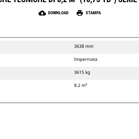
cloud_download
print
DOWNLOAD
STAMPA
3638 mm
Imperniata
3615 kg
8.2 m³