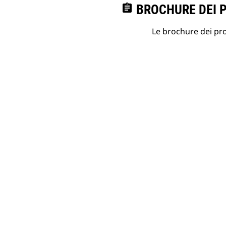
assignment
BROCHURE DEI 
Le brochure dei prod