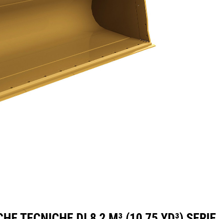
tteristiche
Strumenti
Tour
HE TECNICHE DI 8,2 M³ (10,75 YD³) SER