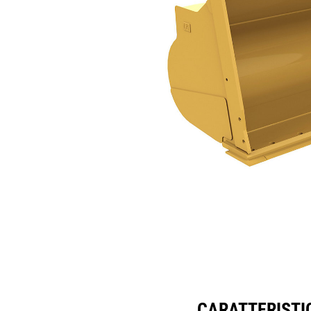
8,2 M³ (10,75 Yd³) Serie Performance
Cara
Cambia modello
CARATTERISTIC