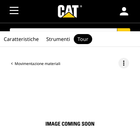
person
SEARCH
search
Caratteristiche
Strumenti
Tour
more_vert
Movimentazione materiali