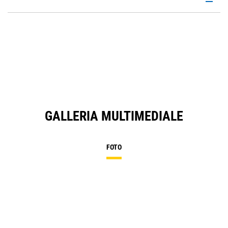
P
O
in
a
N
Ta
GALLERIA MULTIMEDIALE
FOTO