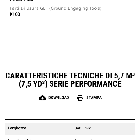
Parti Di Usura GET (Ground Engaging Tools)
K100
CARATTERISTICHE TECNICHE DI 5,7 M³
(7,5 YD³) SERIE PERFORMANCE
cloud_download
print
DOWNLOAD
STAMPA
Larghezza
3405 mm