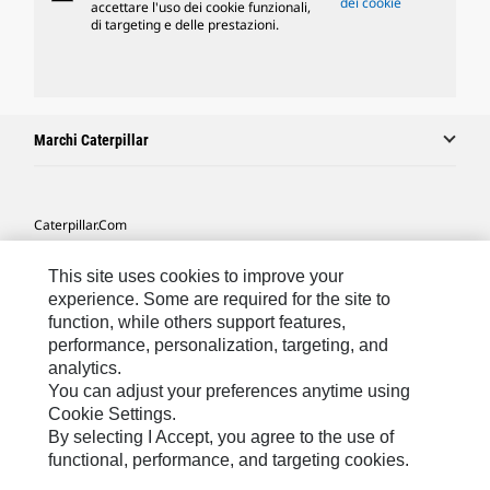
dei cookie
accettare l'uso dei cookie funzionali,
di targeting e delle prestazioni.
Marchi Caterpillar
Caterpillar.com
Contattate Caterpillar
This site uses cookies to improve your
Le Mie Preferenze Di Marketing
experience. Some are required for the site to
function, while others support features,
Mappa Del Sito
performance, personalization, targeting, and
analytics.
Cookie Settings
You can adjust your preferences anytime using
Informazioni Legali
Cookie Settings.
By selecting I Accept, you agree to the use of
Tutela Della Privacy
functional, performance, and targeting cookies.