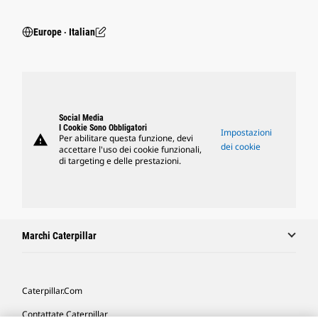
Europe ‧ Italian
Social Media
I Cookie Sono Obbligatori
Impostazioni
warning
Per abilitare questa funzione, devi
dei cookie
accettare l'uso dei cookie funzionali,
di targeting e delle prestazioni.
Marchi Caterpillar
Caterpillar.com
Contattate Caterpillar