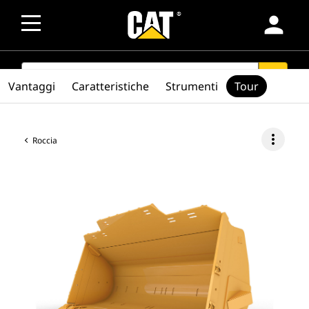
person
SEARCH
search
Vantaggi
Caratteristiche
Strumenti
Tour
more_vert
Roccia