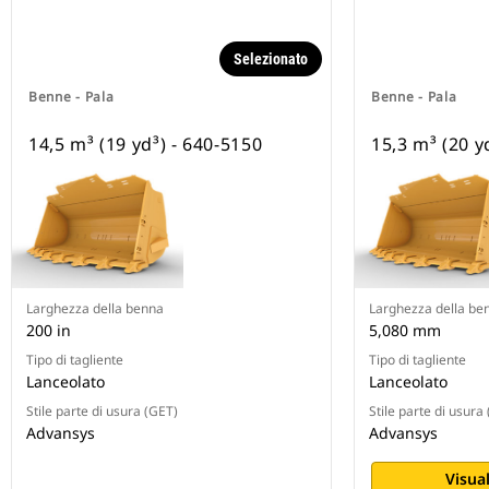
Selezionato
Benne - Pala
Benne - Pala
14,5 m³ (19 yd³) - 640-5150
15,3 m³ (20 y
Larghezza della benna
Larghezza della be
200 in
5,080 mm
Tipo di tagliente
Tipo di tagliente
Lanceolato
Lanceolato
Stile parte di usura (GET)
Stile parte di usura
Advansys
Advansys
Visual