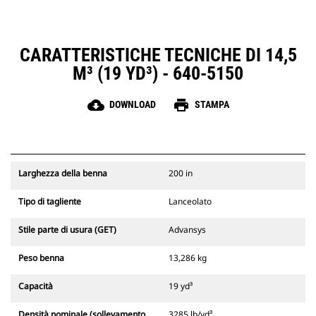
CARATTERISTICHE TECNICHE DI 14,5
M³ (19 YD³) - 640-5150
cloud_download
print
DOWNLOAD
STAMPA
Larghezza della benna
200 in
Tipo di tagliente
Lanceolato
Stile parte di usura (GET)
Advansys
Peso benna
13,286 kg
Capacità
19 yd³
Densità nominale (sollevamento
3285 lb/yd³