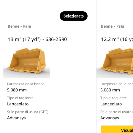
Selezionato
Benne - Pala
Benne - Pala
13 m³ (17 yd³) - 636-2590
12,2 m³ (16 y
Larghezza della benna
Larghezza della be
5,080 mm
5,080 mm
Tipo di tagliente
Tipo di tagliente
Lanceolato
Lanceolato
Stile parte di usura (GET)
Stile parte di usura
Advansys
Advansys
Visual