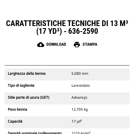
CARATTERISTICHE TECNICHE DI 13 M³
(17 YD³) - 636-2590
cloud_download
print
DOWNLOAD
STAMPA
Larghezza della benna
5,080 mm
Tipo di tagliente
Lanceolato
Stile parte di usura (GET)
Advansys
Peso benna
12,705 kg
Capacità
17 yd³
Densità nominale (sollevamento
2225 kg/m³