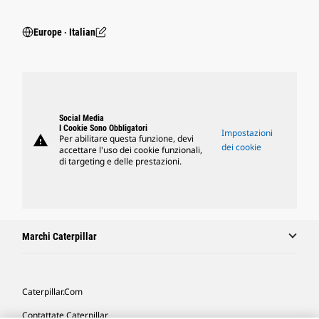
Europe ‧ Italian
Social Media
I Cookie Sono Obbligatori
Impostazioni
warning
Per abilitare questa funzione, devi
dei cookie
accettare l'uso dei cookie funzionali,
di targeting e delle prestazioni.
Marchi Caterpillar
Caterpillar.com
Contattate Caterpillar