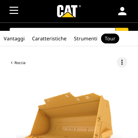
person
SEARCH
search
Vantaggi
Caratteristiche
Strumenti
Tour
more_vert
Roccia