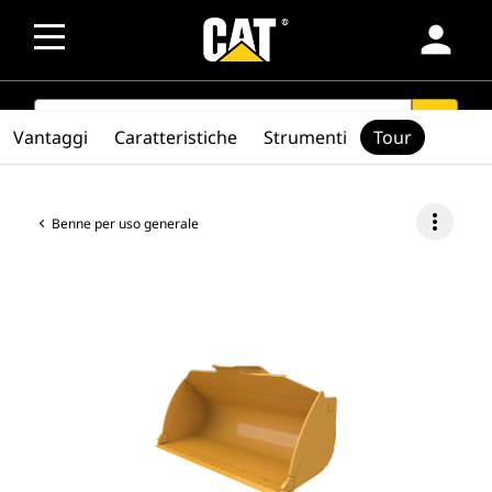
person
SEARCH
search
Vantaggi
Caratteristiche
Strumenti
Tour
more_vert
Benne per uso generale