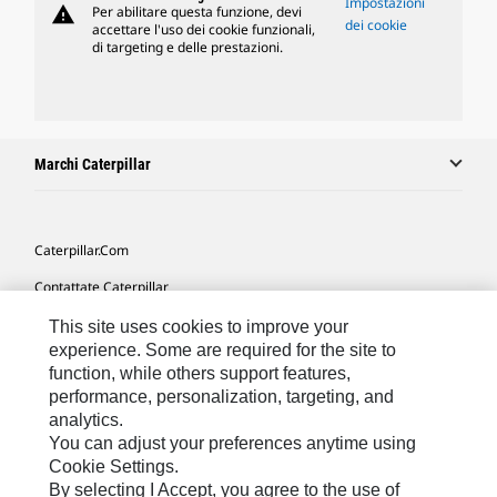
Impostazioni
warning
Per abilitare questa funzione, devi
dei cookie
accettare l'uso dei cookie funzionali,
di targeting e delle prestazioni.
Marchi Caterpillar
Caterpillar.com
Contattate Caterpillar
Le Mie Preferenze Di Marketing
This site uses cookies to improve your
experience. Some are required for the site to
Mappa Del Sito
function, while others support features,
performance, personalization, targeting, and
Cookie Settings
analytics.
Informazioni Legali
You can adjust your preferences anytime using
Cookie Settings.
Tutela Della Privacy
By selecting I Accept, you agree to the use of