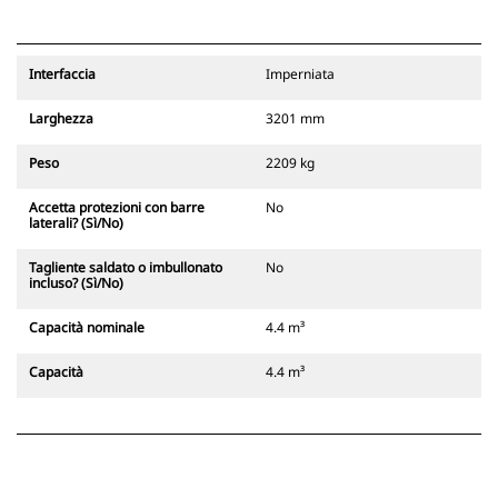
Interfaccia
Imperniata
Larghezza
3201 mm
Peso
2209 kg
Accetta protezioni con barre
No
laterali? (Sì/No)
Tagliente saldato o imbullonato
No
incluso? (Sì/No)
Capacità nominale
4.4 m³
Capacità
4.4 m³