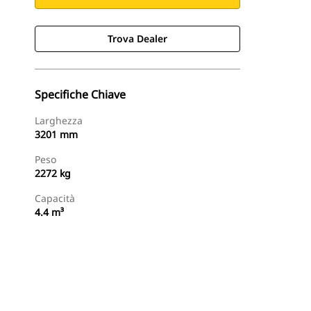
Trova Dealer
Specifiche Chiave
Larghezza
3201 mm
Peso
2272 kg
Capacità
4.4 m³
Trova Dealer
Richiedi Un Preventivo