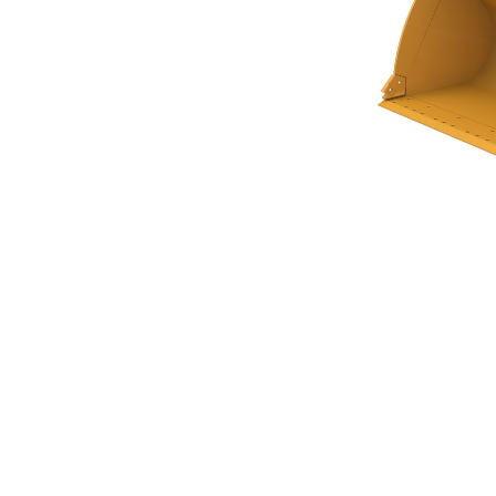
Benna A Fondo Piatto 4,4 M³ (5,75 Yd³) Serie Performance
Van
Cambia modello