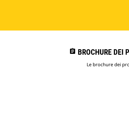
assignment
BROCHURE DEI 
Le brochure dei prod