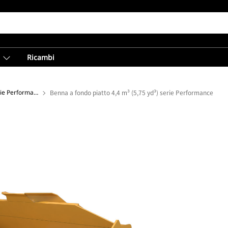
Ricambi
Benne a pianale piatto - Serie Performance
Benna a fondo piatto 4,4 m³ (5,75 yd³) serie Performance