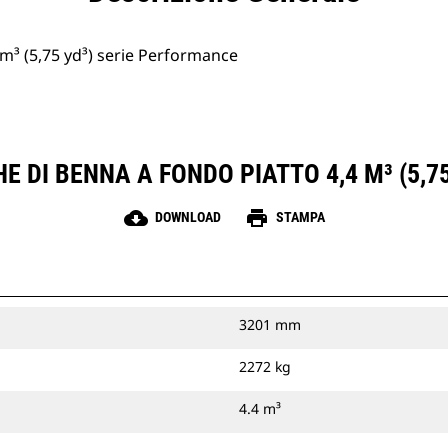
 m³ (5,75 yd³) serie Performance
E DI BENNA A FONDO PIATTO 4,4 M³ (5,7
cloud_download
print
DOWNLOAD
STAMPA
3201 mm
2272 kg
4.4 m³