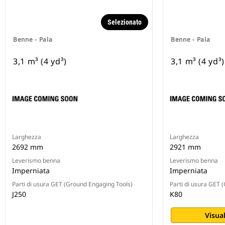
Selezionato
Benne - Pala
Benne - Pala
3,1 m³ (4 yd³)
3,1 m³ (4 yd³)
Larghezza
Larghezza
2692 mm
2921 mm
Leverismo benna
Leverismo benna
Imperniata
Imperniata
Parti di usura GET (Ground Engaging Tools)
Parti di usura GET 
J250
K80
Visual