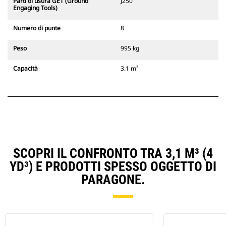
Parti di usura GET (Ground
J250
Engaging Tools)
Numero di punte
8
Peso
995 kg
Capacità
3.1 m³
SCOPRI IL CONFRONTO TRA 3,1 M³ (4
YD³) E PRODOTTI SPESSO OGGETTO DI
PARAGONE.