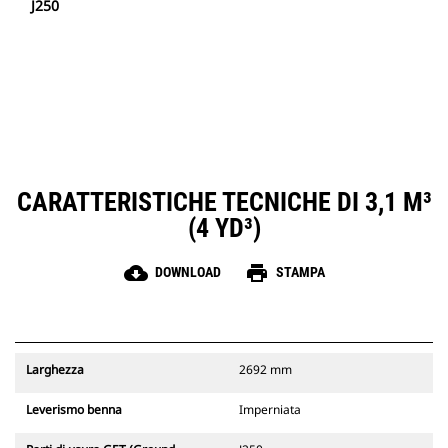
J250
CARATTERISTICHE TECNICHE DI 3,1 M³
(4 YD³)
cloud_download
print
DOWNLOAD
STAMPA
Larghezza
2692 mm
Leverismo benna
Imperniata