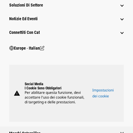
Soluzioni Di Settore
Notizie Ed Eventi
Connettiti Con Cat
Europe ‧ Italian
Social Media
I Cookie Sono Obbligatori
Impostazioni
warning
Per abilitare questa funzione, devi
dei cookie
accettare l'uso dei cookie funzionali,
di targeting e delle prestazioni.