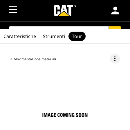
person
SEARCH
search
Caratteristiche
Strumenti
Tour
more_vert
Movimentazione materiali