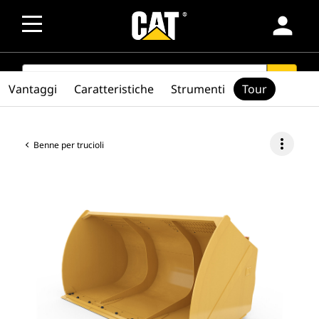
person
SEARCH
search
Vantaggi
Caratteristiche
Strumenti
Tour
more_vert
Benne per trucioli