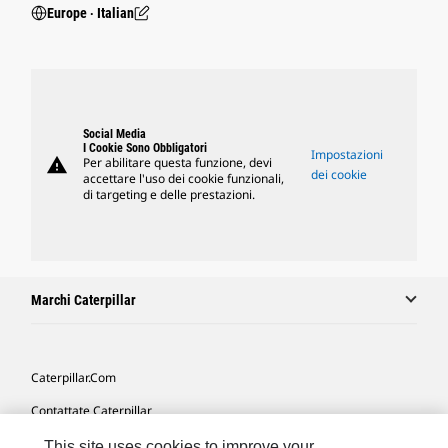
Europe ‧ Italian
Social Media
I Cookie Sono Obbligatori
Impostazioni
warning
Per abilitare questa funzione, devi
dei cookie
accettare l'uso dei cookie funzionali,
di targeting e delle prestazioni.
Marchi Caterpillar
Caterpillar.com
Contattate Caterpillar
Le Mie Preferenze Di Marketing
This site uses cookies to improve your