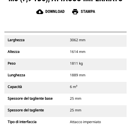
cloud_download
print
DOWNLOAD
STAMPA
Larghezza
3062 mm
Altezza
1614 mm
Peso
1811 kg
Lunghezza
1889 mm
Capacità
6 m³
Spessore del tagliente base
25 mm
Spessore del tagliente
25 mm
Tipo di interfaccia
Attacco imperniato