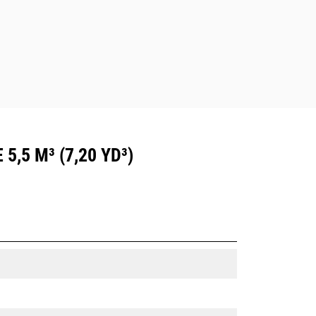
,5 M³ (7,20 YD³)