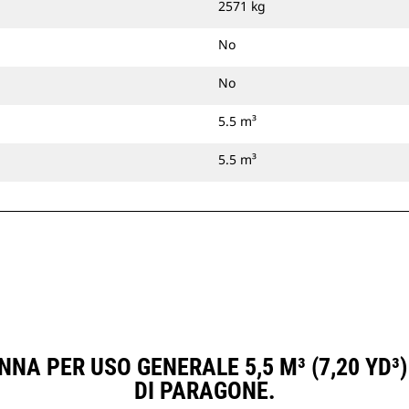
2571 kg
No
No
5.5 m³
5.5 m³
NNA PER USO GENERALE 5,5 M³ (7,20 YD³
DI PARAGONE.