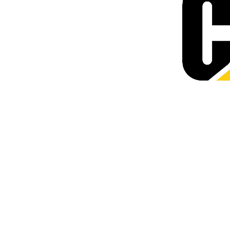
Benna Per Uso Generale 5,5 M³ (7,20 Yd³)
Van
Cambia modello