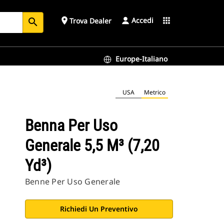
Accedi
place
apps
Trova Dealer
search
Europe-Italiano
USA
Metrico
Benna Per Uso
Generale 5,5 M³ (7,20
Yd³)
Benne Per Uso Generale
Richiedi Un Preventivo