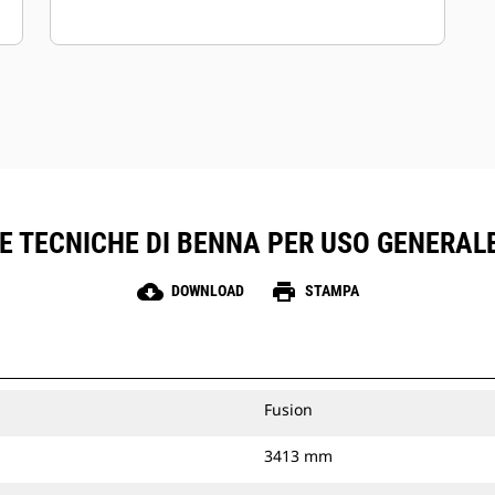
 TECNICHE DI BENNA PER USO GENERALE 5
cloud_download
print
DOWNLOAD
STAMPA
Fusion
3413 mm